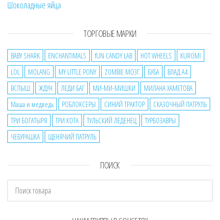
Шоколадные яйца
ТОРГОВЫЕ МАРКИ
BABY SHARK
ENCHANTIMALS
fUN CANDY LAB
HOT WHEELS
KUROMI
LOL
MOLANG
MY LITTLE PONY
ZOMBIE МОЗГ
БУБА
ВЛАД А4
ВСПЫШ
ЖДУН
ЛЕДИ БАГ
МИ-МИ-МИШКИ
МИЛАНА ХАМЕТОВА
Маша и медведь
РОБЛОКСЕРЫ
СИНИЙ ТРАКТОР
СКАЗОЧНЫЙ ПАТРУЛЬ
ТРИ БОГАТЫРЯ
ТРИ КОТА
ТУЛЬСКИЙ ЛЕДЕНЕЦ
ТУРБОЗАВРЫ
ЧЕБУРАШКА
ЩЕНЯЧИЙ ПАТРУЛЬ
ПОИСК