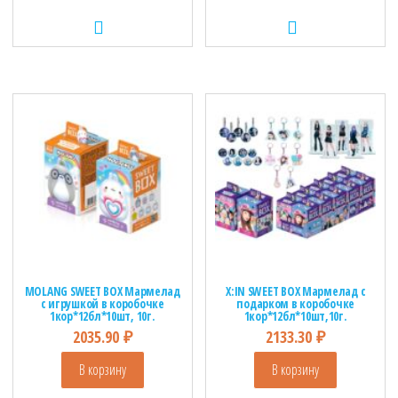
MOLANG SWEET BOX Мармелад
X:IN SWEET BOX Мармелад с
с игрушкой в коробочке
подарком в коробочке
1кор*12бл*10шт, 10г.
1кор*12бл*10шт,10г.
2035.90
₽
2133.30
₽
В корзину
В корзину