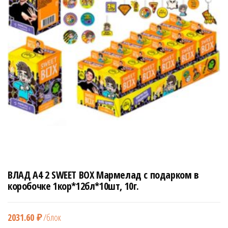
н
а
в
и
г
а
ц
и
ю
ВЛАД А4 2 SWEET BOX Мармелад с подарком в
коробочке 1кор*12бл*10шт, 10г.
2031.60
₽
/блок