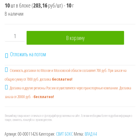
10
шт в блоке
(
203,16
руб/шт)
-
10
г
В наличии
Количество товара ВЛАД А4 2 SWEET BOX Мармелад с под
В корзину
Отложить на потом
Стоимость доставки по Москве и Московской области составляет 700 руб. При заказе на
общую сумму от 7000 руб. доставка
бесплатно!
Доставка в другие регионы России осушествляется через транспортные компании. Доставка
заказа от 20000 руб. -
бесплатно!
Внешний вид товара может отличаться от фотографий представленных на сайте. Если вам необходима более подробная информация о
товаре, свяжитесь, пожалуйста с производителем.
Артикул:
00-00011426
Категория:
СВИТ БОКС
Метка:
ВЛАД А4