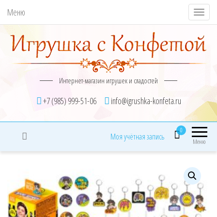
Меню
П
о
к
а
з
Интернет-магазин игрушек и сладостей
а
т
+7 (985) 999-51-06
info@igrushka-konfeta.ru
ь
/
0
Моя учётная запись
С
Меню
к
р
ы
т
ь