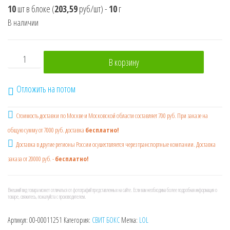
10
шт в блоке
(
203,59
руб/шт)
-
10
г
В наличии
Количество товара LOL 3 SWEET BOX Мармелад с игрушко
В корзину
Отложить на потом
Стоимость доставки по Москве и Московской области составляет 700 руб. При заказе на
общую сумму от 7000 руб. доставка
бесплатно!
Доставка в другие регионы России осушествляется через транспортные компании. Доставка
заказа от 20000 руб. -
бесплатно!
Внешний вид товара может отличаться от фотографий представленных на сайте. Если вам необходима более подробная информация о
товаре, свяжитесь, пожалуйста с производителем.
Артикул:
00-00011251
Категория:
СВИТ БОКС
Метка:
LOL