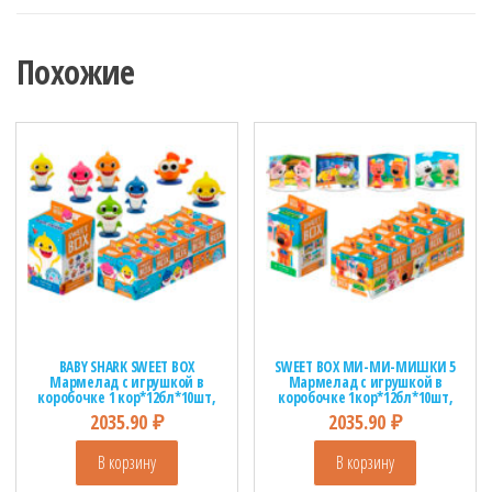
Похожие
BABY SHARK SWEET BOX
SWEET BOX МИ-МИ-МИШКИ 5
Мармелад с игрушкой в
Мармелад с игрушкой в
коробочке 1 кор*12бл*10шт,
коробочке 1кор*12бл*10шт,
10г.
10г.
2035.90
₽
2035.90
₽
В корзину
В корзину