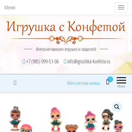
Меню
П
о
к
а
з
Интернет-магазин игрушек и сладостей
а
т
+7 (985) 999-51-06
info@igrushka-konfeta.ru
ь
/
0
Моя учётная запись
С
Меню
к
р
ы
т
ь