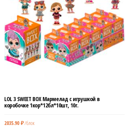
н
а
в
и
г
а
ц
и
ю
LOL 3 SWEET BOX Мармелад с игрушкой в
коробочке 1кор*12бл*10шт, 10г.
2035.90
₽
/блок