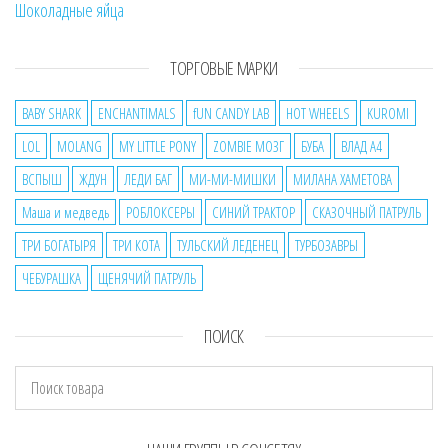
Шоколадные яйца
ТОРГОВЫЕ МАРКИ
BABY SHARK
ENCHANTIMALS
fUN CANDY LAB
HOT WHEELS
KUROMI
LOL
MOLANG
MY LITTLE PONY
ZOMBIE МОЗГ
БУБА
ВЛАД А4
ВСПЫШ
ЖДУН
ЛЕДИ БАГ
МИ-МИ-МИШКИ
МИЛАНА ХАМЕТОВА
Маша и медведь
РОБЛОКСЕРЫ
СИНИЙ ТРАКТОР
СКАЗОЧНЫЙ ПАТРУЛЬ
ТРИ БОГАТЫРЯ
ТРИ КОТА
ТУЛЬСКИЙ ЛЕДЕНЕЦ
ТУРБОЗАВРЫ
ЧЕБУРАШКА
ЩЕНЯЧИЙ ПАТРУЛЬ
ПОИСК