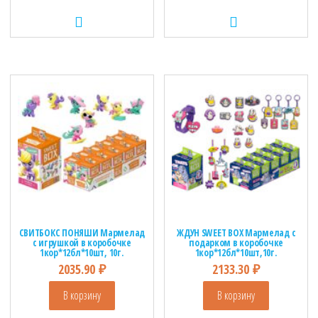
СВИТБОКС ПОНЯШИ Мармелад
ЖДУН SWEET BOX Мармелад с
с игрушкой в коробочке
подарком в коробочке
1кор*12бл*10шт, 10г.
1кор*12бл*10шт,10г.
2035.90
₽
2133.30
₽
В корзину
В корзину