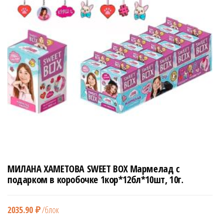
н
а
в
и
г
а
ц
и
ю
МИЛАНА ХАМЕТОВА SWEET BOX Мармелад с
подарком в коробочке 1кор*12бл*10шт, 10г.
2035.90
₽
/блок