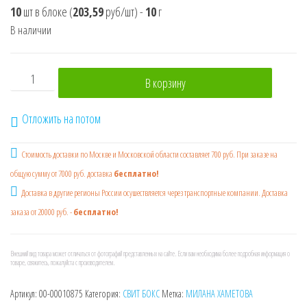
10
шт в блоке
(
203,59
руб/шт)
-
10
г
В наличии
Количество товара МИЛАНА ХАМЕТОВА SWEET BOX Мармел
В корзину
Отложить на потом
Стоимость доставки по Москве и Московской области составляет 700 руб. При заказе на
общую сумму от 7000 руб. доставка
бесплатно!
Доставка в другие регионы России осушествляется через транспортные компании. Доставка
заказа от 20000 руб. -
бесплатно!
Внешний вид товара может отличаться от фотографий представленных на сайте. Если вам необходима более подробная информация о
товаре, свяжитесь, пожалуйста с производителем.
Артикул:
00-00010875
Категория:
СВИТ БОКС
Метка:
МИЛАНА ХАМЕТОВА