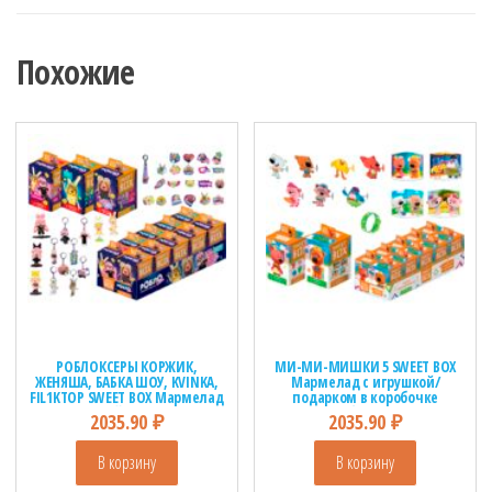
Похожие
РОБЛОКСЕРЫ КОРЖИК,
МИ-МИ-МИШКИ 5 SWEET BOX
ЖЕНЯША, БАБКА ШОУ, KVINKA,
Мармелад с игрушкой/
FIL1KTOP SWEET BOX Мармелад
подарком в коробочке
с игрушкой/подарком в
1кор*12бл*10шт, 10г.
2035.90
₽
2035.90
₽
коробочке 1кор*12бл*10шт,
10г.
В корзину
В корзину