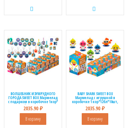
ВОЛШЕБНИК ИЗУМРУДНОГО
BABY SHARK SWEET BOX
ГОРОДА SWEET BOX Мармелад
Мармелад с игрушкой в
с подарком в коробочке 1кор*
коробочке 1 кор*12бл*10шт,
12бл*10шт, 10г.
10г.
2035.90
₽
2035.90
₽
В корзину
В корзину