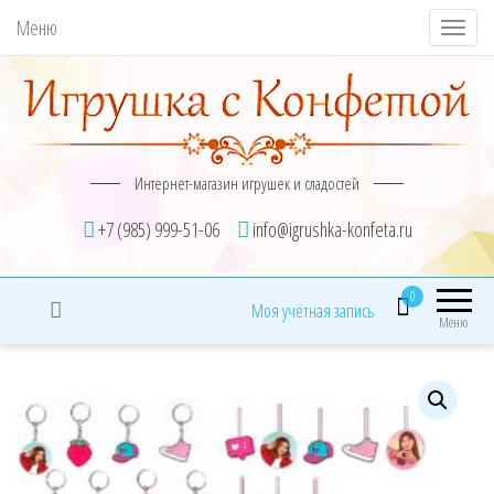
Меню
П
о
к
а
з
Интернет-магазин игрушек и сладостей
а
т
+7 (985) 999-51-06
info@igrushka-konfeta.ru
ь
/
0
Моя учётная запись
С
Меню
к
р
ы
т
ь