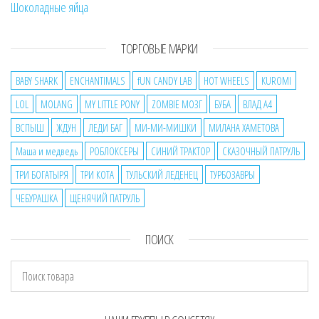
Шоколадные яйца
ТОРГОВЫЕ МАРКИ
BABY SHARK
ENCHANTIMALS
fUN CANDY LAB
HOT WHEELS
KUROMI
LOL
MOLANG
MY LITTLE PONY
ZOMBIE МОЗГ
БУБА
ВЛАД А4
ВСПЫШ
ЖДУН
ЛЕДИ БАГ
МИ-МИ-МИШКИ
МИЛАНА ХАМЕТОВА
Маша и медведь
РОБЛОКСЕРЫ
СИНИЙ ТРАКТОР
СКАЗОЧНЫЙ ПАТРУЛЬ
ТРИ БОГАТЫРЯ
ТРИ КОТА
ТУЛЬСКИЙ ЛЕДЕНЕЦ
ТУРБОЗАВРЫ
ЧЕБУРАШКА
ЩЕНЯЧИЙ ПАТРУЛЬ
ПОИСК