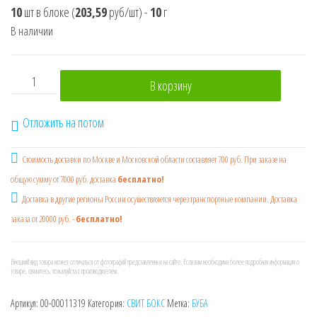
10
шт в блоке
(
203,59
руб/шт)
-
10
г
В наличии
Количество товара ГОТОВИМ С БУБОЙ SWEET BOX Мармел
В корзину
Отложить на потом
Стоимость доставки по Москве и Московской области составляет 700 руб. При заказе на
общую сумму от 7000 руб. доставка
бесплатно!
Доставка в другие регионы России осушествляется через транспортные компании. Доставка
заказа от 20000 руб. -
бесплатно!
Внешний вид товара может отличаться от фотографий представленных на сайте. Если вам необходима более подробная информация о
товаре, свяжитесь, пожалуйста с производителем.
Артикул:
00-00011319
Категория:
СВИТ БОКС
Метка:
БУБА