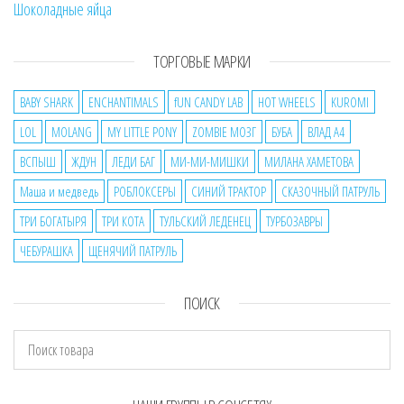
Шоколадные яйца
ТОРГОВЫЕ МАРКИ
BABY SHARK
ENCHANTIMALS
fUN CANDY LAB
HOT WHEELS
KUROMI
LOL
MOLANG
MY LITTLE PONY
ZOMBIE МОЗГ
БУБА
ВЛАД А4
ВСПЫШ
ЖДУН
ЛЕДИ БАГ
МИ-МИ-МИШКИ
МИЛАНА ХАМЕТОВА
Маша и медведь
РОБЛОКСЕРЫ
СИНИЙ ТРАКТОР
СКАЗОЧНЫЙ ПАТРУЛЬ
ТРИ БОГАТЫРЯ
ТРИ КОТА
ТУЛЬСКИЙ ЛЕДЕНЕЦ
ТУРБОЗАВРЫ
ЧЕБУРАШКА
ЩЕНЯЧИЙ ПАТРУЛЬ
ПОИСК