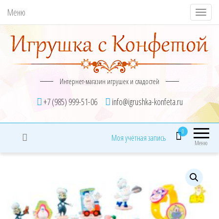
Меню
П
о
к
а
з
Интернет-магазин игрушек и сладостей
а
т
+7 (985) 999-51-06
info@igrushka-konfeta.ru
ь
/
0
Моя учётная запись
С
Меню
к
р
ы
т
ь