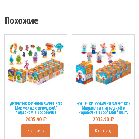
Похожие
ДЕТЕКТИВ ФИННИК SWEET BOX
КОШЕЧКИ-СОБАЧКИ SWEET BOX
Мармелад с игрушкой/
Мармелад с игрушкой в
подарком в коробочке
коробочке 1кор*12бл*10шт,
1кор*12бл*10шт, 10г.
10г.
2035.90
₽
2035.90
₽
В корзину
В корзину