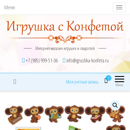
Меню
П
о
к
а
з
Интернет-магазин игрушек и сладостей
а
т
+7 (985) 999-51-06
info@igrushka-konfeta.ru
ь
/
0
Моя учётная запись
С
Меню
к
р
ы
т
ь