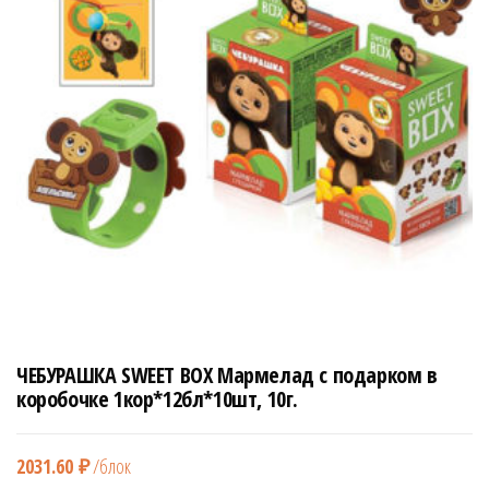
н
а
в
и
г
а
ц
и
ю
ЧЕБУРАШКА SWEET BOX Мармелад с подарком в
коробочке 1кор*12бл*10шт, 10г.
2031.60
₽
/блок