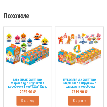
Похожие
BABY SHARK SWEET BOX
ТУРБОЗАВРЫ 2 SWEET BOX
Мармелад с игрушкой в
Мармелад с игрушкой/
коробочке 1 кор*12бл*10шт,
подарком в коробочке
10г.
1кор*12бл*10шт, 10г.
2035.90
₽
2319.90
₽
В корзину
В корзину