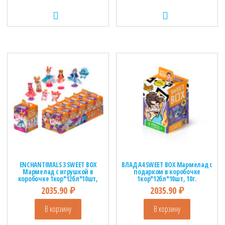
ENCHANTIMALS 3 SWEET BOX
ВЛАД А4 SWEET BOX Мармелад с
Мармелад с игрушкой в
подарком в коробочке
коробочке 1кор*12бл*10шт,
1кор*12бл*10шт, 10г.
10г.
2035.90
₽
2035.90
₽
В корзину
В корзину