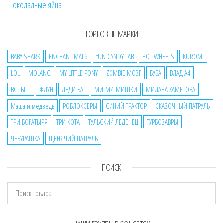
Шоколадные яйца
ТОРГОВЫЕ МАРКИ
BABY SHARK
ENCHANTIMALS
fUN CANDY LAB
HOT WHEELS
KUROMI
LOL
MOLANG
MY LITTLE PONY
ZOMBIE МОЗГ
БУБА
ВЛАД А4
ВСПЫШ
ЖДУН
ЛЕДИ БАГ
МИ-МИ-МИШКИ
МИЛАНА ХАМЕТОВА
Маша и медведь
РОБЛОКСЕРЫ
СИНИЙ ТРАКТОР
СКАЗОЧНЫЙ ПАТРУЛЬ
ТРИ БОГАТЫРЯ
ТРИ КОТА
ТУЛЬСКИЙ ЛЕДЕНЕЦ
ТУРБОЗАВРЫ
ЧЕБУРАШКА
ЩЕНЯЧИЙ ПАТРУЛЬ
ПОИСК