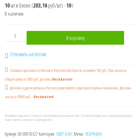
10
шт в блоке
(
203,16
руб/шт)
-
10
г
В наличии
Количество товара ЧЕБУРАШКА SWEET BOX Мармелад с по
В корзину
Отложить на потом
Стоимость доставки по Москве и Московской области составляет 700 руб. При заказе на
общую сумму от 7000 руб. доставка
бесплатно!
Доставка в другие регионы России осушествляется через транспортные компании. Доставка
заказа от 20000 руб. -
бесплатно!
Внешний вид товара может отличаться от фотографий представленных на сайте. Если вам необходима более подробная информация о
товаре, свяжитесь, пожалуйста с производителем.
Артикул:
00-00010327
Категория:
СВИТ БОКС
Метка:
ЧЕБУРАШКА