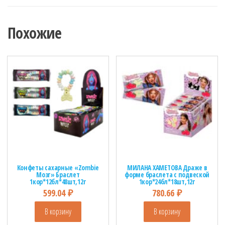
Похожие
Конфеты сахарные «Zombie
МИЛАНА ХАМЕТОВА Драже в
Мозг» Браслет
форме браслета с подвеской
1кор*12бл*48шт,12г
1кор*24бл*18шт,12г
599.04
₽
780.66
₽
В корзину
В корзину