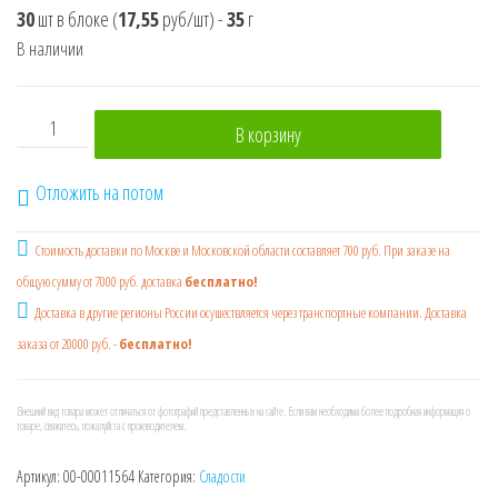
30
шт в блоке
(
17,55
руб/шт)
-
35
г
В наличии
Количество товара Десерт желейный "Crazy Парк" 1кор
В корзину
Отложить на потом
Стоимость доставки по Москве и Московской области составляет 700 руб. При заказе на
общую сумму от 7000 руб. доставка
бесплатно!
Доставка в другие регионы России осушествляется через транспортные компании. Доставка
заказа от 20000 руб. -
бесплатно!
Внешний вид товара может отличаться от фотографий представленных на сайте. Если вам необходима более подробная информация о
товаре, свяжитесь, пожалуйста с производителем.
Артикул:
00-00011564
Категория:
Сладости