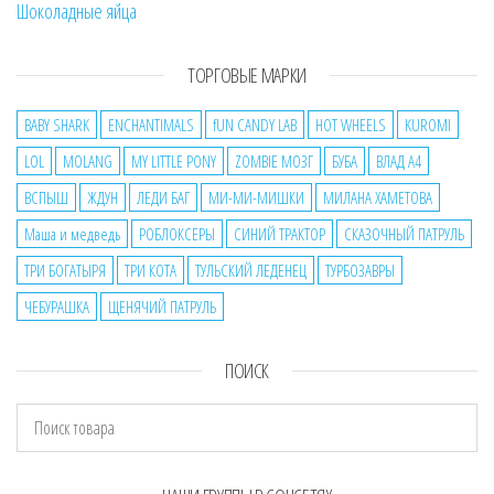
Шоколадные яйца
ТОРГОВЫЕ МАРКИ
BABY SHARK
ENCHANTIMALS
fUN CANDY LAB
HOT WHEELS
KUROMI
LOL
MOLANG
MY LITTLE PONY
ZOMBIE МОЗГ
БУБА
ВЛАД А4
ВСПЫШ
ЖДУН
ЛЕДИ БАГ
МИ-МИ-МИШКИ
МИЛАНА ХАМЕТОВА
Маша и медведь
РОБЛОКСЕРЫ
СИНИЙ ТРАКТОР
СКАЗОЧНЫЙ ПАТРУЛЬ
ТРИ БОГАТЫРЯ
ТРИ КОТА
ТУЛЬСКИЙ ЛЕДЕНЕЦ
ТУРБОЗАВРЫ
ЧЕБУРАШКА
ЩЕНЯЧИЙ ПАТРУЛЬ
ПОИСК