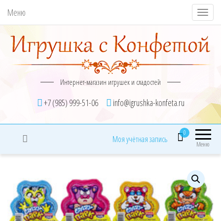
Меню
П
о
к
а
з
Интернет-магазин игрушек и сладостей
а
т
+7 (985) 999-51-06
info@igrushka-konfeta.ru
ь
/
0
Моя учётная запись
С
Меню
к
р
ы
т
ь