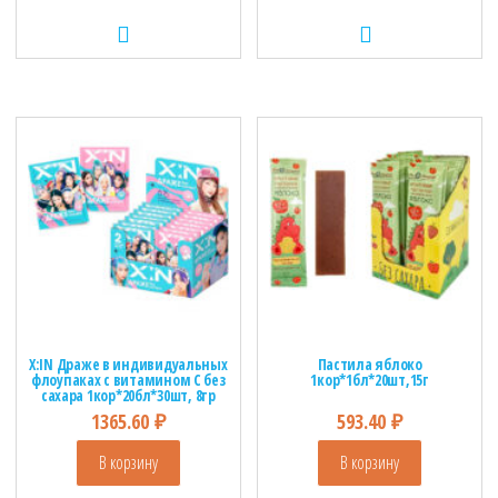
X:IN Драже в индивидуальных
Пастила яблоко
флоупаках с витамином С без
1кор*1бл*20шт,15г
сахара 1кор*20бл*30шт, 8гр
1365.60
₽
593.40
₽
В корзину
В корзину