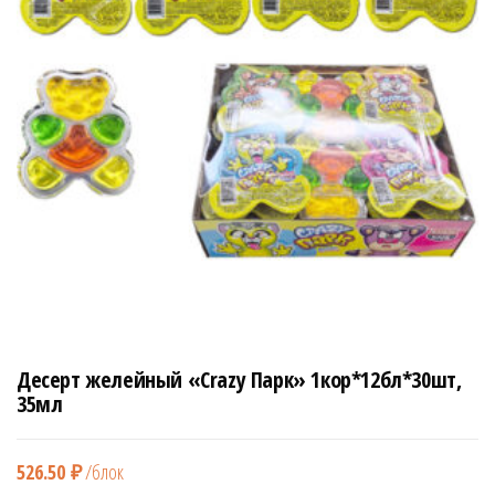
н
а
в
и
г
а
ц
и
ю
Десерт желейный «Crazy Парк» 1кор*12бл*30шт,
35мл
526.50
₽
/блок