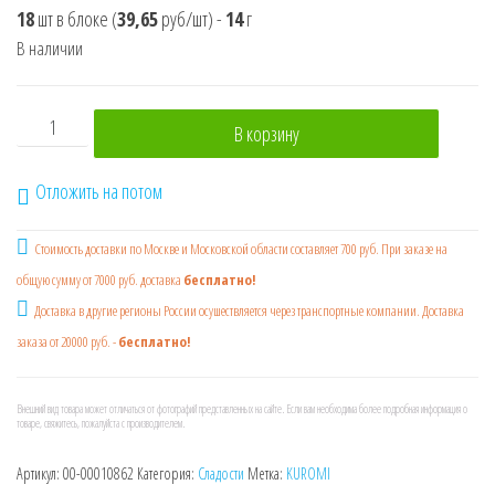
18
шт в блоке
(
39,65
руб/шт)
-
14
г
В наличии
Количество товара KUROMI FRUTOMINT Драже в блоках 1
В корзину
Отложить на потом
Стоимость доставки по Москве и Московской области составляет 700 руб. При заказе на
общую сумму от 7000 руб. доставка
бесплатно!
Доставка в другие регионы России осушествляется через транспортные компании. Доставка
заказа от 20000 руб. -
бесплатно!
Внешний вид товара может отличаться от фотографий представленных на сайте. Если вам необходима более подробная информация о
товаре, свяжитесь, пожалуйста с производителем.
Артикул:
00-00010862
Категория:
Сладости
Метка:
KUROMI