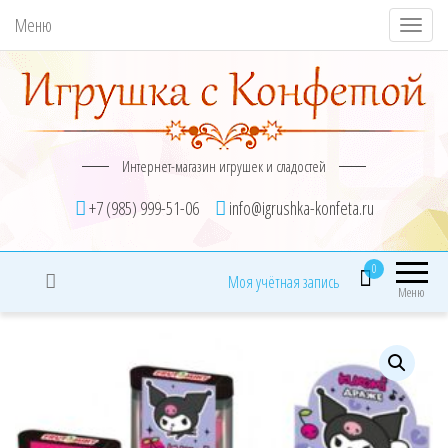
Меню
П
о
к
а
з
Интернет-магазин игрушек и сладостей
а
т
+7 (985) 999-51-06
info@igrushka-konfeta.ru
ь
/
0
Моя учётная запись
С
Меню
к
р
ы
т
ь