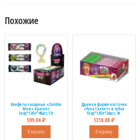
Похожие
Конфеты сахарные «Zombie
Драже в форме косточек
Мозг» Браслет
«Рука Скелет» в тубах
1кор*12бл*48шт,12г
1кор*12бл*24шт, 4г.
599.04
₽
1318.08
₽
В корзину
В корзину