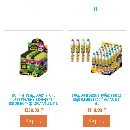
КОНФИТРЕЙД SCARY STORE
ВЛАД А4 Драже в тубах в виде
Жевательные конфеты
Карандаша 1кор*12бл*30шт,
(кислые) 1кор*20бл*30шт,11г.
6г.
1350.00
₽
1116.90
₽
В корзину
В корзину