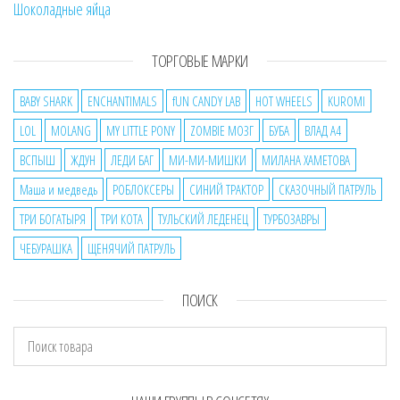
Шоколадные яйца
ТОРГОВЫЕ МАРКИ
BABY SHARK
ENCHANTIMALS
fUN CANDY LAB
HOT WHEELS
KUROMI
LOL
MOLANG
MY LITTLE PONY
ZOMBIE МОЗГ
БУБА
ВЛАД А4
ВСПЫШ
ЖДУН
ЛЕДИ БАГ
МИ-МИ-МИШКИ
МИЛАНА ХАМЕТОВА
Маша и медведь
РОБЛОКСЕРЫ
СИНИЙ ТРАКТОР
СКАЗОЧНЫЙ ПАТРУЛЬ
ТРИ БОГАТЫРЯ
ТРИ КОТА
ТУЛЬСКИЙ ЛЕДЕНЕЦ
ТУРБОЗАВРЫ
ЧЕБУРАШКА
ЩЕНЯЧИЙ ПАТРУЛЬ
ПОИСК