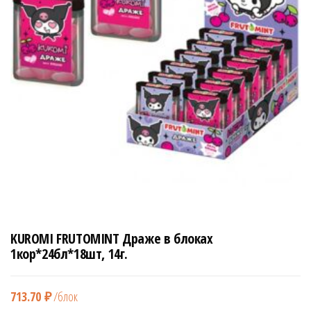
н
а
в
и
г
а
ц
и
ю
KUROMI FRUTOMINT Драже в блоках
1кор*24бл*18шт, 14г.
713.70
₽
/блок