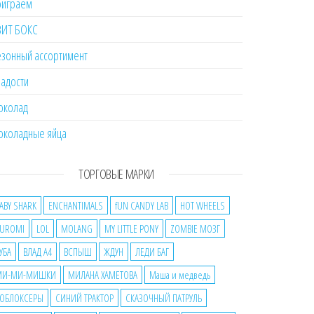
оиграем
ВИТ БОКС
зонный ассортимент
адости
околад
околадные яйца
ТОРГОВЫЕ МАРКИ
ABY SHARK
ENCHANTIMALS
fUN CANDY LAB
HOT WHEELS
UROMI
LOL
MOLANG
MY LITTLE PONY
ZOMBIE МОЗГ
УБА
ВЛАД А4
ВСПЫШ
ЖДУН
ЛЕДИ БАГ
МИ-МИ-МИШКИ
МИЛАНА ХАМЕТОВА
Маша и медведь
ОБЛОКСЕРЫ
СИНИЙ ТРАКТОР
СКАЗОЧНЫЙ ПАТРУЛЬ