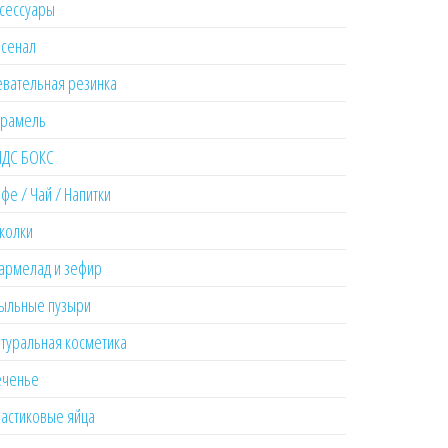
сессуары
рсенал
вательная резинка
меладные палочки с джемом и пудрой 1кор*24бл*24шт, 16
арамель
ИДС БОКС
фе / Чай / Напитки
колки
армелад и зефир
ыльные пузыри
туральная косметика
еченье
астиковые яйца