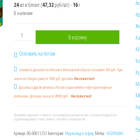
Ак
24
шт в блоке
(
47,32
руб/шт)
-
16
г
В наличии
А
Же
Количество товара ЧЕБУРАШКА JELLYBAR Кислые мар
В корзину
К
К
Отложить на потом
Ко
Стоимость доставки по Москве и Московской области составляет 700 руб. При
Ку
заказе на общую сумму от 7000 руб. доставка
бесплатно!
М
Доставка в другие регионы России осушествляется через транспортные
М
компании. Доставка заказа от 20000 руб. -
бесплатно!
На
Внешний вид товара может отличаться от фотографий представленных на сайте. Если вам необходима более
П
подробная информация о товаре, свяжитесь, пожалуйста с производителем.
Пл
Артикул:
00-00011253
Категория:
Мармелад и зефир
Метка:
ЧЕБУРАШКА