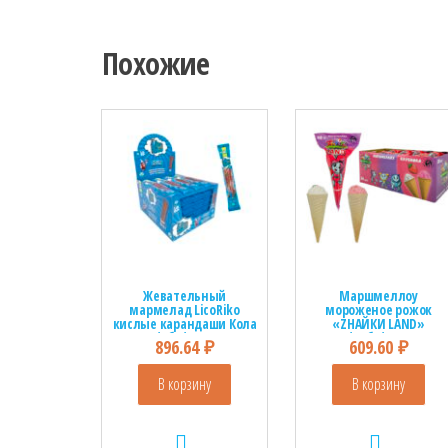
Похожие
Жевательный
Маршмеллоу
мармелад LicoRiko
мороженое рожок
кислые карандаши Кола
«ZНАЙКИ LAND»
1кор*8бл*24шт, 30г
1кор*12бл*30шт,10г
896.64
₽
609.60
₽
В корзину
В корзину