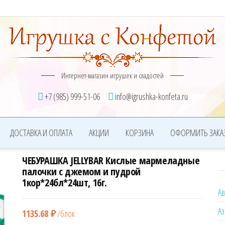
Интернет-магазин игрушек и сладостей
+7 (985) 999-51-06
info@igrushka-konfeta.ru
ДОСТАВКА И ОПЛАТА
АКЦИИ
КОРЗИНА
ОФОРМИТЬ ЗАКА
ЧЕБУРАШКА JELLYBAR Кислые мармеладные
палочки с джемом и пудрой
1кор*24бл*24шт, 16г.
А
Аз
1135.68
₽
/блок