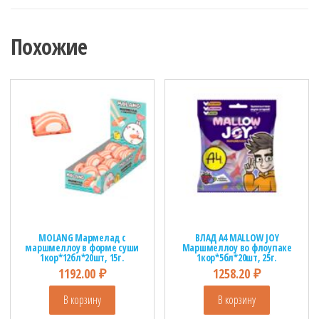
Похожие
MOLANG Мармелад с
ВЛАД А4 MALLOW JOY
маршмеллоу в форме суши
Маршмеллоу во флоупаке
1кор*12бл*20шт, 15г.
1кор*5бл*20шт, 25г.
1192.00
₽
1258.20
₽
В корзину
В корзину