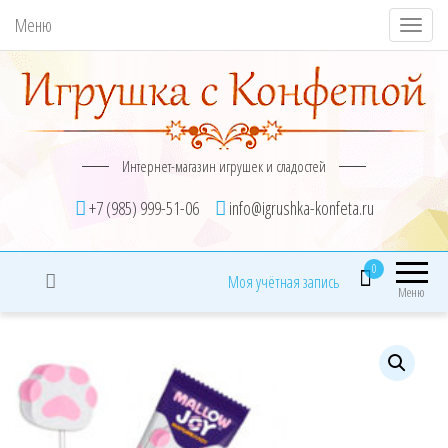
Меню
П
о
к
а
з
Интернет-магазин игрушек и сладостей
а
т
+7 (985) 999-51-06
info@igrushka-konfeta.ru
ь
/
0
Моя учётная запись
С
Меню
к
р
ы
т
ь