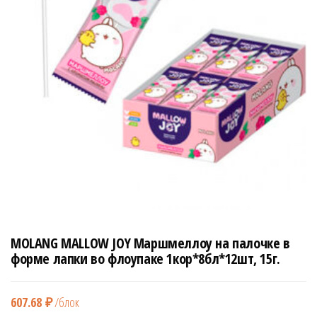
н
а
в
и
г
а
ц
и
ю
MOLANG MALLOW JOY Маршмеллоу на палочке в
форме лапки во флоупаке 1кор*8бл*12шт, 15г.
607.68
₽
/блок