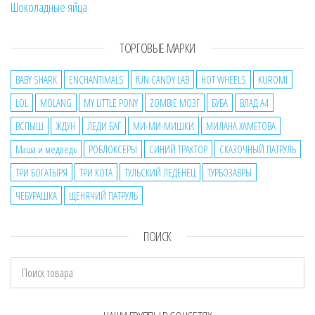
Шоколадные яйца
ТОРГОВЫЕ МАРКИ
BABY SHARK
ENCHANTIMALS
fUN CANDY LAB
HOT WHEELS
KUROMI
LOL
MOLANG
MY LITTLE PONY
ZOMBIE МОЗГ
БУБА
ВЛАД А4
ВСПЫШ
ЖДУН
ЛЕДИ БАГ
МИ-МИ-МИШКИ
МИЛАНА ХАМЕТОВА
Маша и медведь
РОБЛОКСЕРЫ
СИНИЙ ТРАКТОР
СКАЗОЧНЫЙ ПАТРУЛЬ
ТРИ БОГАТЫРЯ
ТРИ КОТА
ТУЛЬСКИЙ ЛЕДЕНЕЦ
ТУРБОЗАВРЫ
ЧЕБУРАШКА
ЩЕНЯЧИЙ ПАТРУЛЬ
ПОИСК