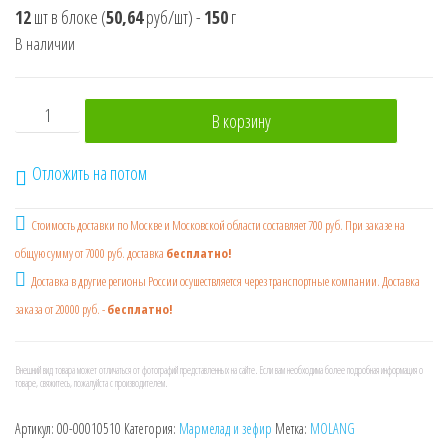
12
шт в блоке
(
50,64
руб/шт)
-
150
г
В наличии
Количество товара MOLANG MALLOW JOY Маршмеллоу на 
В корзину
Отложить на потом
Стоимость доставки по Москве и Московской области составляет 700 руб. При заказе на
общую сумму от 7000 руб. доставка
бесплатно!
Доставка в другие регионы России осушествляется через транспортные компании. Доставка
заказа от 20000 руб. -
бесплатно!
Внешний вид товара может отличаться от фотографий представленных на сайте. Если вам необходима более подробная информация о
товаре, свяжитесь, пожалуйста с производителем.
Артикул:
00-00010510
Категория:
Мармелад и зефир
Метка:
MOLANG