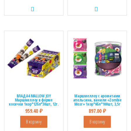
ВЛАД А4 MALLOW JOY
Маршмеллоу с ароматами
Маршмеллоу в форме
апельсина, ванили «Zombie
косички 1кор*12бл*30шт, 12г.
Мозг» 1кор*6бл*100шт, 3,5г
959.40
₽
897.00
₽
В корзину
В корзину