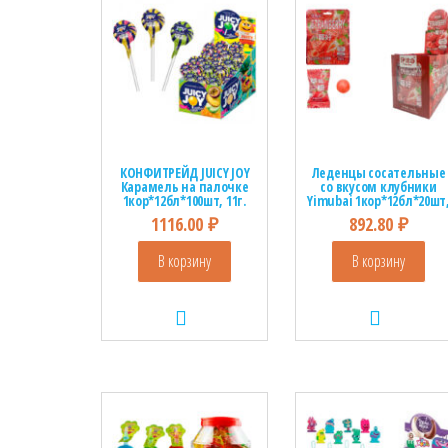
КОНФИТРЕЙД JUICY JOY
Леденцы сосательные
Карамель на палочке
со вкусом клубники
1кор*12бл*100шт, 11г.
Yimubai 1кор*12бл*20шт
25г
1116.00
₽
892.80
₽
В корзину
В корзину