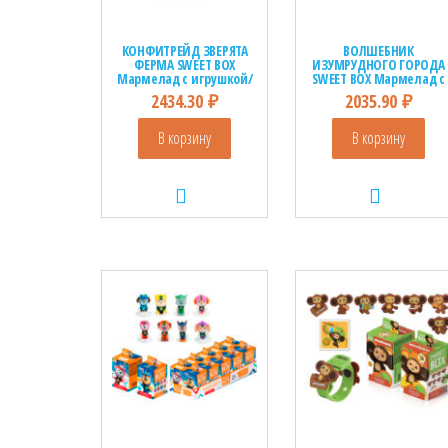
КОНФИТРЕЙД ЗВЕРЯТА
ВОЛШЕБНИК
ФЕРМА SWEET BOX
ИЗУМРУДНОГО ГОРОДА
Мармелад с игрушкой/
SWEET BOX Мармелад с
подарком в коробочке
подарком в коробочке
2434.30
₽
2035.90
₽
1кор*12бл*10шт, 10гр
1кор* 12бл*10шт, 10г.
В корзину
В корзину