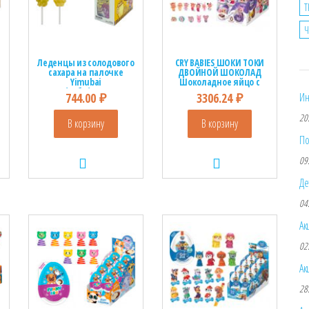
Т
Ч
Леденцы из солодового
CRY BABIES ШОКИ ТОКИ
сахара на палочке
ДВОЙНОЙ ШОКОЛАД
Yimubai
Шоколадное яйцо с
1кор*12бл*20шт,20г
подарком
744.00
₽
3306.24
₽
Ин
1кор*6бл*24шт, 20г
20
В корзину
В корзину
По
09
Де
04
Ак
02
Ак
28