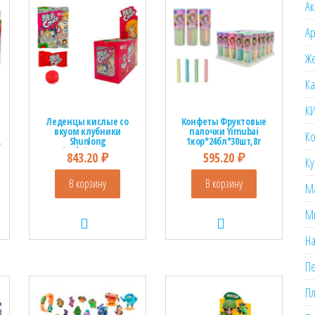
Ак
А
Же
К
К
Леденцы кислые со
Конфеты Фруктовые
вкуом клубники
палочки Yimubai
Ко
,
Shunlong
1кор*24бл*30шт,8г
1кор*12бл*20шт, 20гр.
843.20
₽
595.20
₽
Ку
В корзину
В корзину
М
М
На
П
Пл