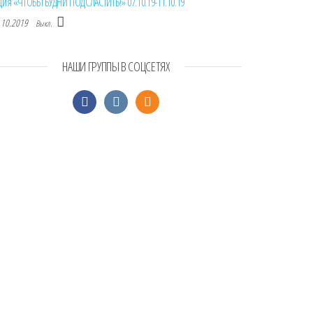
ция «ЧТОБЫ БУДНИ ПОДСЛАСТИТЬ!» 07.10.19-11.10.19
.10.2019
Выкл.
НАШИ ГРУППЫ В СОЦСЕТЯХ
facebook
vkontakte
odnoklassniki