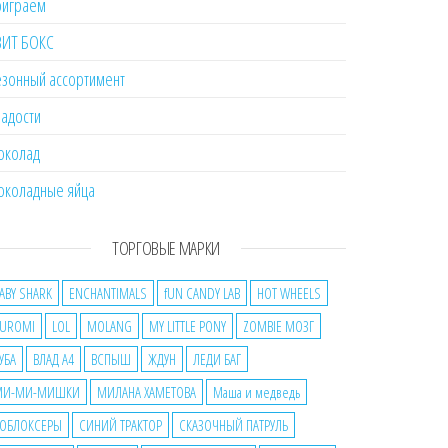
оиграем
ВИТ БОКС
зонный ассортимент
адости
околад
околадные яйца
ТОРГОВЫЕ МАРКИ
ABY SHARK
ENCHANTIMALS
fUN CANDY LAB
HOT WHEELS
UROMI
LOL
MOLANG
MY LITTLE PONY
ZOMBIE МОЗГ
УБА
ВЛАД А4
ВСПЫШ
ЖДУН
ЛЕДИ БАГ
МИ-МИ-МИШКИ
МИЛАНА ХАМЕТОВА
Маша и медведь
ОБЛОКСЕРЫ
СИНИЙ ТРАКТОР
СКАЗОЧНЫЙ ПАТРУЛЬ