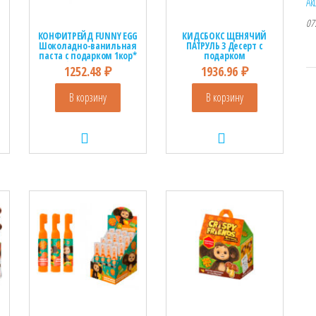
Ак
07
КОНФИТРЕЙД FUNNY EGG
КИДСБОКС ЩЕНЯЧИЙ
Шоколадно-ванильная
ПАТРУЛЬ 3 Десерт с
паста с подарком 1кор*
подарком
6бл*16шт, 20г.
1кор*6бл*16шт, 20г.
1252.48
₽
1936.96
₽
В корзину
В корзину