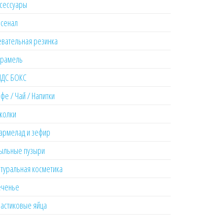
сессуары
рсенал
вательная резинка
арамель
ИДС БОКС
фе / Чай / Напитки
колки
армелад и зефир
ыльные пузыри
туральная косметика
еченье
астиковые яйца