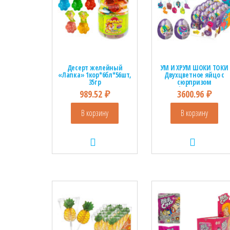
Десерт желейный
УМ И ХРУМ ШОКИ ТОКИ
«Лапка» 1кор*6бл*56шт,
Двухцветное яйцо с
35гр
сюрпризом
1кор*6бл*24шт, 20гр
989.52
₽
3600.96
₽
В корзину
В корзину