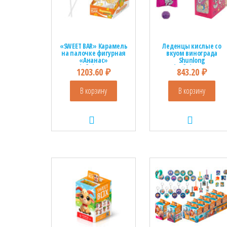
«SWEET BAR» Карамель
Леденцы кислые со
на палочке фигурная
вкуом винограда
«Ананас»
Shunlong
1кор*4бл*15шт,40г.
1кор*12бл*20шт, 20гр.
1203.60
₽
843.20
₽
В корзину
В корзину