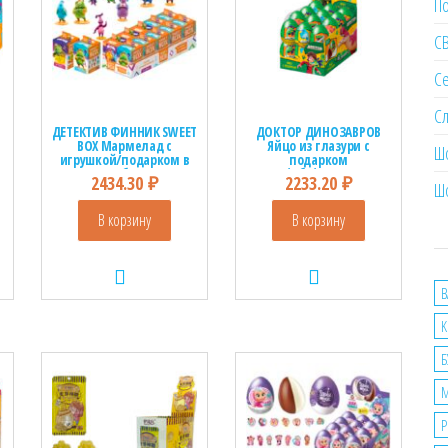
П
С
Се
Сл
ДЕТЕКТИВ ФИННИК SWEET
ДОКТОР ДИНОЗАВРОВ
BOX Мармелад с
Яйцо из глазури с
Ш
игрушкой/подарком в
подарком
коробочке
1кор*6бл*24шт, 20гр
2434.30
₽
2233.20
₽
Ш
1кор*12бл*10шт, 10г.
В корзину
В корзину
B
K
Б
Р