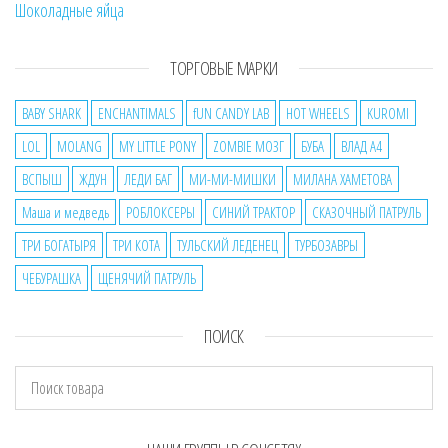
Шоколадные яйца
ТОРГОВЫЕ МАРКИ
BABY SHARK
ENCHANTIMALS
fUN CANDY LAB
HOT WHEELS
KUROMI
LOL
MOLANG
MY LITTLE PONY
ZOMBIE МОЗГ
БУБА
ВЛАД А4
ВСПЫШ
ЖДУН
ЛЕДИ БАГ
МИ-МИ-МИШКИ
МИЛАНА ХАМЕТОВА
Маша и медведь
РОБЛОКСЕРЫ
СИНИЙ ТРАКТОР
СКАЗОЧНЫЙ ПАТРУЛЬ
ТРИ БОГАТЫРЯ
ТРИ КОТА
ТУЛЬСКИЙ ЛЕДЕНЕЦ
ТУРБОЗАВРЫ
ЧЕБУРАШКА
ЩЕНЯЧИЙ ПАТРУЛЬ
ПОИСК