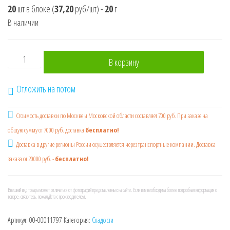
20
шт в блоке
(
37,20
руб/шт)
-
20
г
В наличии
Количество товара Леденцы из солодового сахара на па
В корзину
Отложить на потом
Стоимость доставки по Москве и Московской области составляет 700 руб. При заказе на
общую сумму от 7000 руб. доставка
бесплатно!
Доставка в другие регионы России осушествляется через транспортные компании. Доставка
заказа от 20000 руб. -
бесплатно!
Внешний вид товара может отличаться от фотографий представленных на сайте. Если вам необходима более подробная информация о
товаре, свяжитесь, пожалуйста с производителем.
Артикул:
00-00011797
Категория:
Сладости