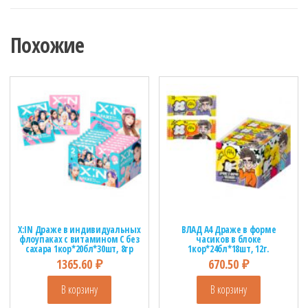
Похожие
X:IN Драже в индивидуальных
ВЛАД А4 Драже в форме
флоупаках с витамином С без
часиков в блоке
сахара 1кор*20бл*30шт, 8гр
1кор*24бл*18шт, 12г.
1365.60
₽
670.50
₽
В корзину
В корзину