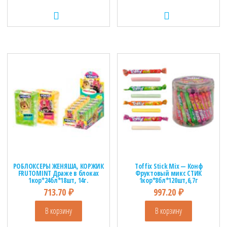
РОБЛОКСЕРЫ ЖЕНЯША, КОРЖИК
Toffix Stick Mix — Конф
FRUTOMINT Драже в блоках
Фруктовый микс СТИК
1кор*24бл*18шт, 14г.
1кор*8бл*120шт,6,7г
713.70
₽
997.20
₽
В корзину
В корзину