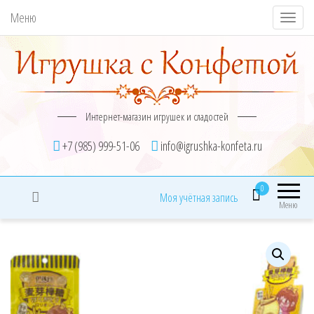
Меню
П
о
к
а
з
Интернет-магазин игрушек и сладостей
а
т
+7 (985) 999-51-06
info@igrushka-konfeta.ru
ь
/
0
Моя учётная запись
С
Меню
к
р
ы
т
ь