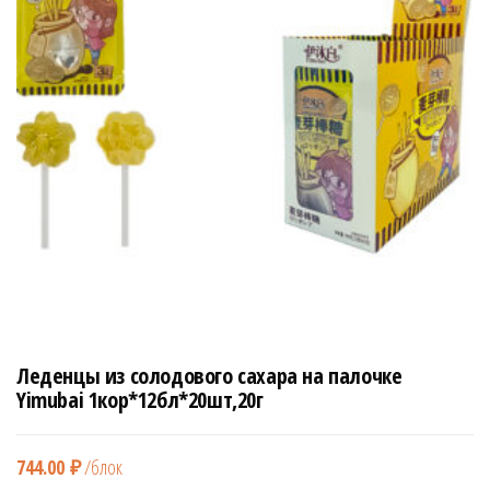
н
а
в
и
г
а
ц
и
ю
Леденцы из солодового сахара на палочке
Yimubai 1кор*12бл*20шт,20г
744.00
₽
/блок