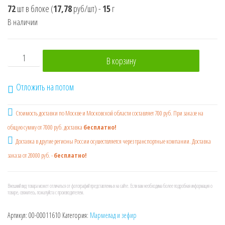
72
шт в блоке
(
17,78
руб/шт)
-
15
г
В наличии
Количество товара Жевательный мармелад LicoRiko ки
В корзину
Отложить на потом
Стоимость доставки по Москве и Московской области составляет 700 руб. При заказе на
общую сумму от 7000 руб. доставка
бесплатно!
Доставка в другие регионы России осушествляется через транспортные компании. Доставка
заказа от 20000 руб. -
бесплатно!
Внешний вид товара может отличаться от фотографий представленных на сайте. Если вам необходима более подробная информация о
товаре, свяжитесь, пожалуйста с производителем.
Артикул:
00-00011610
Категория:
Мармелад и зефир