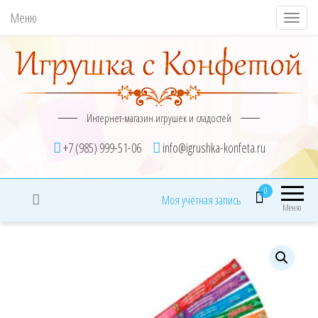
Меню
П
о
к
а
з
Интернет-магазин игрушек и сладостей
а
т
+7 (985) 999-51-06
info@igrushka-konfeta.ru
ь
/
0
Моя учётная запись
С
Меню
к
р
ы
т
ь