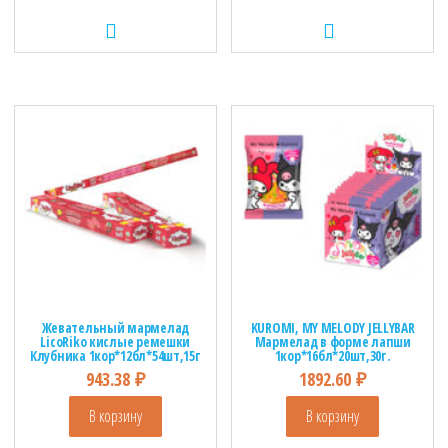
Жевательный мармелад
KUROMI, MY MELODY JELLYBAR
LicoRiko кислые ремешки
Мармелад в форме лапши
Клубника 1кор*12бл*54шт,15г
1кор*16бл*20шт,30г.
943.38
₽
1892.60
₽
В корзину
В корзину