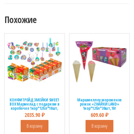
Похожие
КОНФИТРЕЙД ЗМЕЙКИ SWEET
Маршмеллоу мороженое
BOX Мармелад с подарком в
рожок «ZНАЙКИ LAND»
коробочке 1кор*12бл*10шт,
1кор*12бл*30шт,10г
10г.
2035.90
₽
609.60
₽
В корзину
В корзину