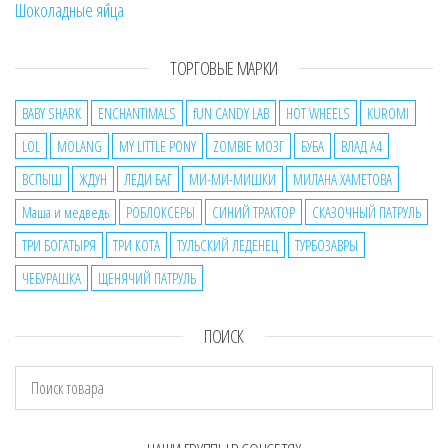
Шоколадные яйца
ТОРГОВЫЕ МАРКИ
BABY SHARK
ENCHANTIMALS
fUN CANDY LAB
HOT WHEELS
KUROMI
LOL
MOLANG
MY LITTLE PONY
ZOMBIE МОЗГ
БУБА
ВЛАД А4
ВСПЫШ
ЖДУН
ЛЕДИ БАГ
МИ-МИ-МИШКИ
МИЛАНА ХАМЕТОВА
Маша и медведь
РОБЛОКСЕРЫ
СИНИЙ ТРАКТОР
СКАЗОЧНЫЙ ПАТРУЛЬ
ТРИ БОГАТЫРЯ
ТРИ КОТА
ТУЛЬСКИЙ ЛЕДЕНЕЦ
ТУРБОЗАВРЫ
ЧЕБУРАШКА
ЩЕНЯЧИЙ ПАТРУЛЬ
ПОИСК