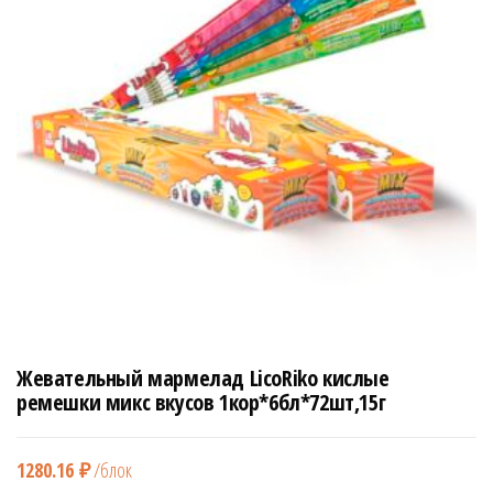
н
а
в
и
г
а
ц
и
ю
Жевательный мармелад LicoRiko кислые
ремешки микс вкусов 1кор*6бл*72шт,15г
1280.16
₽
/блок