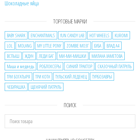
Шоколадные яйца
ТОРГОВЫЕ МАРКИ
BABY SHARK
ENCHANTIMALS
fUN CANDY LAB
HOT WHEELS
KUROMI
LOL
MOLANG
MY LITTLE PONY
ZOMBIE МОЗГ
БУБА
ВЛАД А4
ВСПЫШ
ЖДУН
ЛЕДИ БАГ
МИ-МИ-МИШКИ
МИЛАНА ХАМЕТОВА
Маша и медведь
РОБЛОКСЕРЫ
СИНИЙ ТРАКТОР
СКАЗОЧНЫЙ ПАТРУЛЬ
ТРИ БОГАТЫРЯ
ТРИ КОТА
ТУЛЬСКИЙ ЛЕДЕНЕЦ
ТУРБОЗАВРЫ
ЧЕБУРАШКА
ЩЕНЯЧИЙ ПАТРУЛЬ
ПОИСК