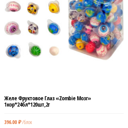
н
а
в
и
г
а
ц
и
ю
Желе Фруктовое Глаз «Zombie Мозг»
1кор*24бл*120шт,2г
396.00
₽
/блок