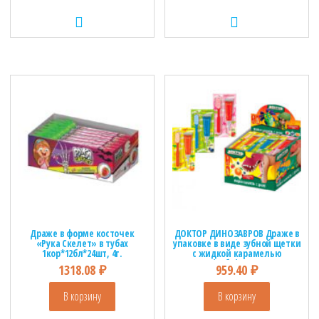
Драже в форме косточек
ДОКТОР ДИНОЗАВРОВ Драже в
«Рука Скелет» в тубах
упаковке в виде зубной щетки
1кор*12бл*24шт, 4г.
с жидкой карамелью
1кор*24бл*30шт, 10гр
1318.08
₽
959.40
₽
В корзину
В корзину