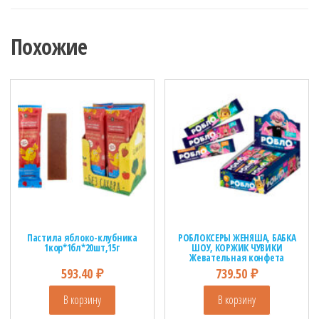
Похожие
Пастила яблоко-клубника
РОБЛОКСЕРЫ ЖЕНЯША, БАБКА
1кор*1бл*20шт,15г
ШОУ, КОРЖИК ЧУВИКИ
Жевательная конфета
1кор*12бл*50шт, 10г.
593.40
₽
739.50
₽
В корзину
В корзину