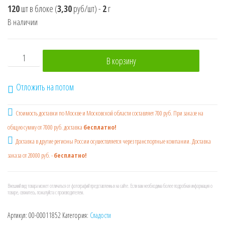
120
шт в блоке
(
3,30
руб/шт)
-
2
г
В наличии
Количество товара Желе Фруктовое Глаз "Zombie Мозг"
В корзину
Отложить на потом
Стоимость доставки по Москве и Московской области составляет 700 руб. При заказе на
общую сумму от 7000 руб. доставка
бесплатно!
Доставка в другие регионы России осушествляется через транспортные компании. Доставка
заказа от 20000 руб. -
бесплатно!
Внешний вид товара может отличаться от фотографий представленных на сайте. Если вам необходима более подробная информация о
товаре, свяжитесь, пожалуйста с производителем.
Артикул:
00-00011852
Категория:
Сладости