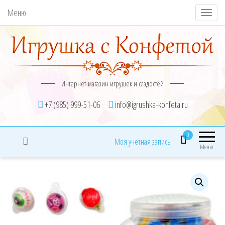
Меню
П
о
к
а
з
Интернет-магазин игрушек и сладостей
а
т
+7 (985) 999-51-06
info@igrushka-konfeta.ru
ь
/
0
Моя учётная запись
С
Меню
к
р
ы
т
ь