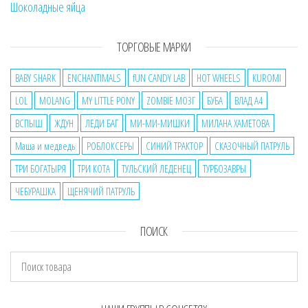
Шоколадные яйца
ТОРГОВЫЕ МАРКИ
BABY SHARK
ENCHANTIMALS
fUN CANDY LAB
HOT WHEELS
KUROMI
LOL
MOLANG
MY LITTLE PONY
ZOMBIE МОЗГ
БУБА
ВЛАД А4
ВСПЫШ
ЖДУН
ЛЕДИ БАГ
МИ-МИ-МИШКИ
МИЛАНА ХАМЕТОВА
Маша и медведь
РОБЛОКСЕРЫ
СИНИЙ ТРАКТОР
СКАЗОЧНЫЙ ПАТРУЛЬ
ТРИ БОГАТЫРЯ
ТРИ КОТА
ТУЛЬСКИЙ ЛЕДЕНЕЦ
ТУРБОЗАВРЫ
ЧЕБУРАШКА
ЩЕНЯЧИЙ ПАТРУЛЬ
ПОИСК