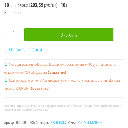
10
шт в блоке
(
203,59
руб/шт)
-
10
г
В наличии
Количество товара SWEET BOX МИ-МИ-МИШКИ 5 Мармелад
В корзину
Отложить на потом
Стоимость доставки по Москве и Московской области составляет 700 руб. При заказе на
общую сумму от 7000 руб. доставка
бесплатно!
Доставка в другие регионы России осушествляется через транспортные компании. Доставка
заказа от 20000 руб. -
бесплатно!
Внешний вид товара может отличаться от фотографий представленных на сайте. Если вам необходима более подробная информация о
товаре, свяжитесь, пожалуйста с производителем.
Артикул:
00-00010786
Категория:
СВИТ БОКС
Метка:
МИ-МИ-МИШКИ