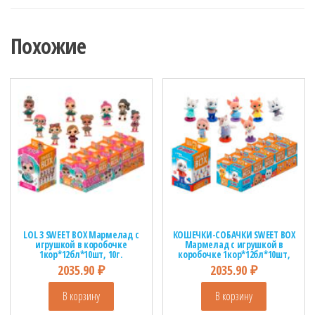
Похожие
LOL 3 SWEET BOX Мармелад с
КОШЕЧКИ-СОБАЧКИ SWEET BOX
игрушкой в коробочке
Мармелад с игрушкой в
1кор*12бл*10шт, 10г.
коробочке 1кор*12бл*10шт,
10г.
2035.90
₽
2035.90
₽
В корзину
В корзину