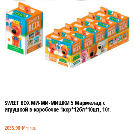
н
а
в
и
г
а
ц
и
ю
SWEET BOX МИ-МИ-МИШКИ 5 Мармелад с
игрушкой в коробочке 1кор*12бл*10шт, 10г.
2035.90
₽
/блок