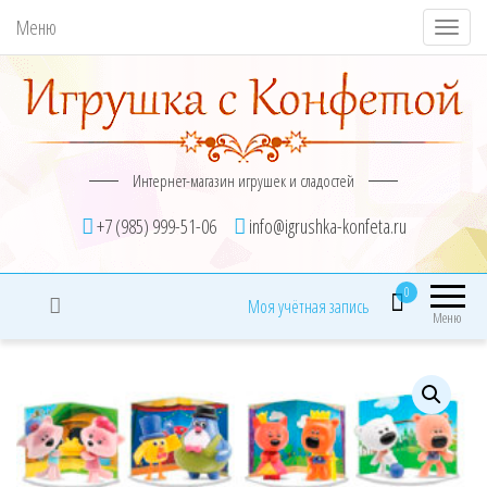
Меню
П
о
к
а
з
Интернет-магазин игрушек и сладостей
а
т
+7 (985) 999-51-06
info@igrushka-konfeta.ru
ь
/
0
Моя учётная запись
С
Меню
к
р
ы
т
ь