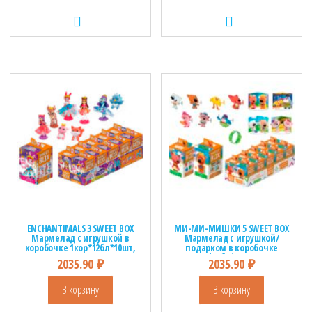
ENCHANTIMALS 3 SWEET BOX
МИ-МИ-МИШКИ 5 SWEET BOX
Мармелад с игрушкой в
Мармелад с игрушкой/
коробочке 1кор*12бл*10шт,
подарком в коробочке
10г.
1кор*12бл*10шт, 10г.
2035.90
₽
2035.90
₽
В корзину
В корзину