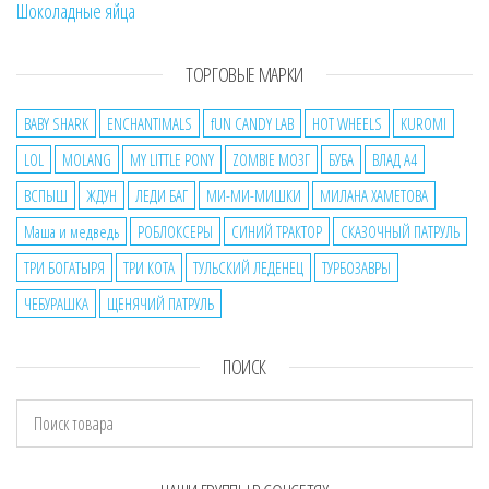
Шоколадные яйца
ТОРГОВЫЕ МАРКИ
BABY SHARK
ENCHANTIMALS
fUN CANDY LAB
HOT WHEELS
KUROMI
LOL
MOLANG
MY LITTLE PONY
ZOMBIE МОЗГ
БУБА
ВЛАД А4
ВСПЫШ
ЖДУН
ЛЕДИ БАГ
МИ-МИ-МИШКИ
МИЛАНА ХАМЕТОВА
Маша и медведь
РОБЛОКСЕРЫ
СИНИЙ ТРАКТОР
СКАЗОЧНЫЙ ПАТРУЛЬ
ТРИ БОГАТЫРЯ
ТРИ КОТА
ТУЛЬСКИЙ ЛЕДЕНЕЦ
ТУРБОЗАВРЫ
ЧЕБУРАШКА
ЩЕНЯЧИЙ ПАТРУЛЬ
ПОИСК