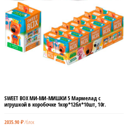
н
а
в
и
г
а
ц
и
ю
SWEET BOX МИ-МИ-МИШКИ 5 Мармелад с
игрушкой в коробочке 1кор*12бл*10шт, 10г.
2035.90
₽
/блок