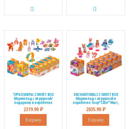
ТУРБОЗАВРЫ 2 SWEET BOX
ENCHANTIMALS 3 SWEET BOX
Мармелад с игрушкой/
Мармелад с игрушкой в
подарком в коробочке
коробочке 1кор*12бл*10шт,
1кор*12бл*10шт, 10г.
10г.
2319.90
₽
2035.90
₽
В корзину
В корзину