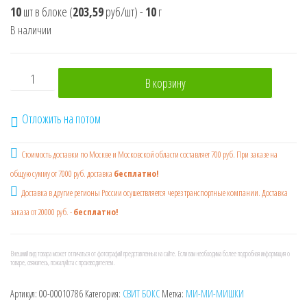
10
шт в блоке
(
203,59
руб/шт)
-
10
г
В наличии
Количество товара SWEET BOX МИ-МИ-МИШКИ 5 Мармелад
В корзину
Отложить на потом
Стоимость доставки по Москве и Московской области составляет 700 руб. При заказе на
общую сумму от 7000 руб. доставка
бесплатно!
Доставка в другие регионы России осушествляется через транспортные компании. Доставка
заказа от 20000 руб. -
бесплатно!
Внешний вид товара может отличаться от фотографий представленных на сайте. Если вам необходима более подробная информация о
товаре, свяжитесь, пожалуйста с производителем.
Артикул:
00-00010786
Категория:
СВИТ БОКС
Метка:
МИ-МИ-МИШКИ