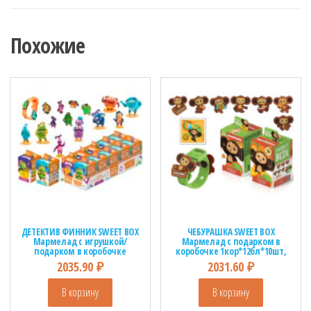
Похожие
ДЕТЕКТИВ ФИННИК SWEET BOX
ЧЕБУРАШКА SWEET BOX
Мармелад с игрушкой/
Мармелад с подарком в
подарком в коробочке
коробочке 1кор*12бл*10шт,
1кор*12бл*10шт, 10г.
10г.
2035.90
₽
2031.60
₽
В корзину
В корзину