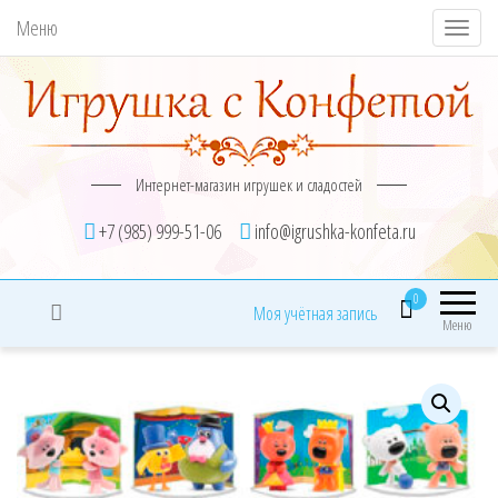
Меню
П
о
к
а
з
Интернет-магазин игрушек и сладостей
а
т
+7 (985) 999-51-06
info@igrushka-konfeta.ru
ь
/
0
Моя учётная запись
С
Меню
к
р
ы
т
ь