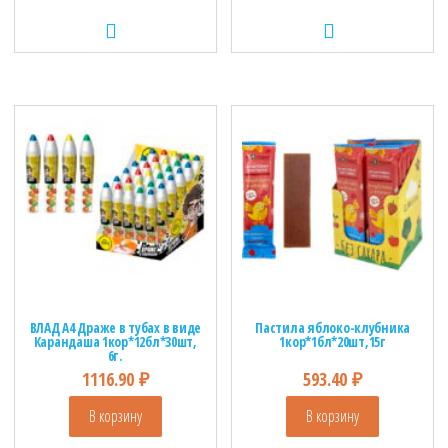
ВЛАД А4 Драже в тубах в виде
Пастила яблоко-клубника
Карандаша 1кор*12бл*30шт,
1кор*1бл*20шт,15г
6г.
1116.90
₽
593.40
₽
В корзину
В корзину