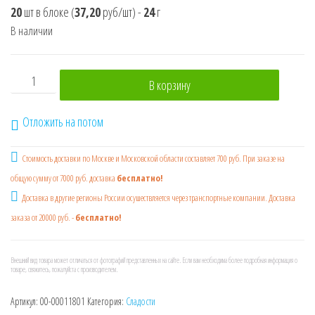
20
шт в блоке
(
37,20
руб/шт)
-
24
г
В наличии
Количество товара Супер кислые леденцы со вкусом ви
В корзину
Отложить на потом
Стоимость доставки по Москве и Московской области составляет 700 руб. При заказе на
общую сумму от 7000 руб. доставка
бесплатно!
Доставка в другие регионы России осушествляется через транспортные компании. Доставка
заказа от 20000 руб. -
бесплатно!
Внешний вид товара может отличаться от фотографий представленных на сайте. Если вам необходима более подробная информация о
товаре, свяжитесь, пожалуйста с производителем.
Артикул:
00-00011801
Категория:
Сладости