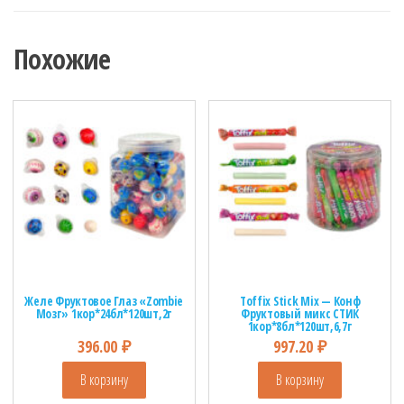
Похожие
Желе Фруктовое Глаз «Zombie
Toffix Stick Mix — Конф
Мозг» 1кор*24бл*120шт,2г
Фруктовый микс СТИК
1кор*8бл*120шт,6,7г
396.00
₽
997.20
₽
В корзину
В корзину