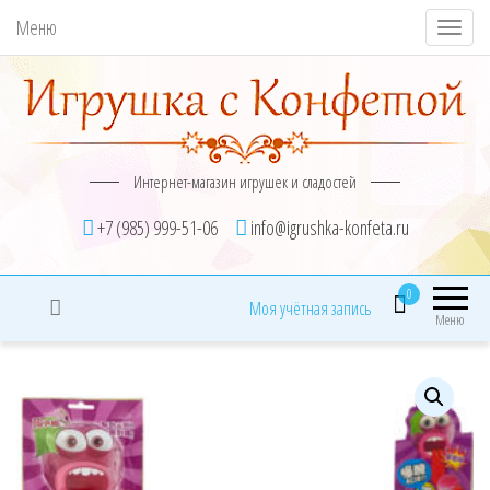
Меню
П
о
к
а
з
Интернет-магазин игрушек и сладостей
а
т
+7 (985) 999-51-06
info@igrushka-konfeta.ru
ь
/
0
Моя учётная запись
С
Меню
к
р
ы
т
ь