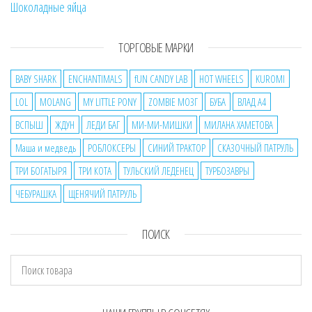
Шоколадные яйца
ТОРГОВЫЕ МАРКИ
BABY SHARK
ENCHANTIMALS
fUN CANDY LAB
HOT WHEELS
KUROMI
LOL
MOLANG
MY LITTLE PONY
ZOMBIE МОЗГ
БУБА
ВЛАД А4
ВСПЫШ
ЖДУН
ЛЕДИ БАГ
МИ-МИ-МИШКИ
МИЛАНА ХАМЕТОВА
Маша и медведь
РОБЛОКСЕРЫ
СИНИЙ ТРАКТОР
СКАЗОЧНЫЙ ПАТРУЛЬ
ТРИ БОГАТЫРЯ
ТРИ КОТА
ТУЛЬСКИЙ ЛЕДЕНЕЦ
ТУРБОЗАВРЫ
ЧЕБУРАШКА
ЩЕНЯЧИЙ ПАТРУЛЬ
ПОИСК