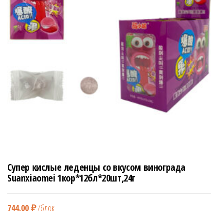
н
а
в
и
г
а
ц
и
ю
Супер кислые леденцы со вкусом винограда
Suanxiaomei 1кор*12бл*20шт,24г
744.00
₽
/блок