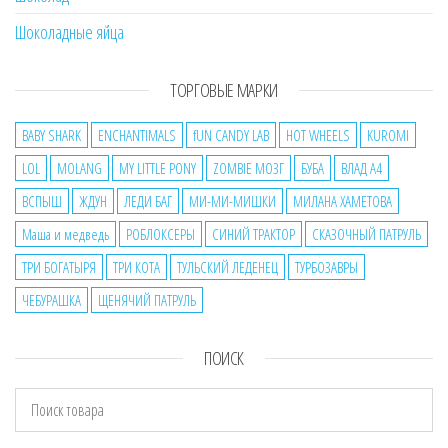
Шоколадные яйца
ТОРГОВЫЕ МАРКИ
BABY SHARK
ENCHANTIMALS
fUN CANDY LAB
HOT WHEELS
KUROMI
LOL
MOLANG
MY LITTLE PONY
ZOMBIE МОЗГ
БУБА
ВЛАД А4
ВСПЫШ
ЖДУН
ЛЕДИ БАГ
МИ-МИ-МИШКИ
МИЛАНА ХАМЕТОВА
Маша и медведь
РОБЛОКСЕРЫ
СИНИЙ ТРАКТОР
СКАЗОЧНЫЙ ПАТРУЛЬ
ТРИ БОГАТЫРЯ
ТРИ КОТА
ТУЛЬСКИЙ ЛЕДЕНЕЦ
ТУРБОЗАВРЫ
ЧЕБУРАШКА
ЩЕНЯЧИЙ ПАТРУЛЬ
ПОИСК