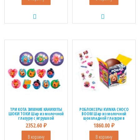
ТРИ КОТА ЗИМНИЕ КАНИКУЛЫ
РОБЛОКСЕРЫ KVINKA CHOCO
ШОКИ ТОКИ Шар из молочной
BOOM Шар из молочной
глазури с игрушкой
шоколадной глазури в
1кор*8бл*18шт, 25г.
коробочке 1кор*6бл*12шт, 28г.
2352.60
₽
1860.00
₽
В корзину
В корзину