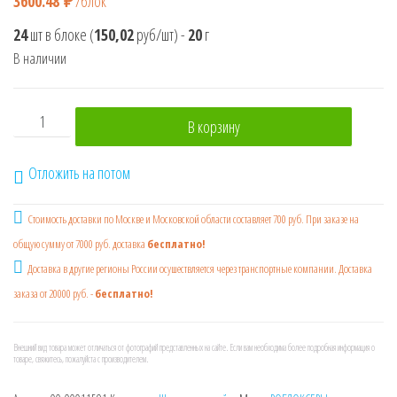
3600.48
₽
/блок
24
шт в блоке
(
150,02
руб/шт)
-
20
г
В наличии
Количество товара РОБЛОКСЕРЫ KVINKA, ЖЕНЯША, КОРЖИ
В корзину
Отложить на потом
Стоимость доставки по Москве и Московской области составляет 700 руб. При заказе на
общую сумму от 7000 руб. доставка
бесплатно!
Доставка в другие регионы России осушествляется через транспортные компании. Доставка
заказа от 20000 руб. -
бесплатно!
Внешний вид товара может отличаться от фотографий представленных на сайте. Если вам необходима более подробная информация о
товаре, свяжитесь, пожалуйста с производителем.