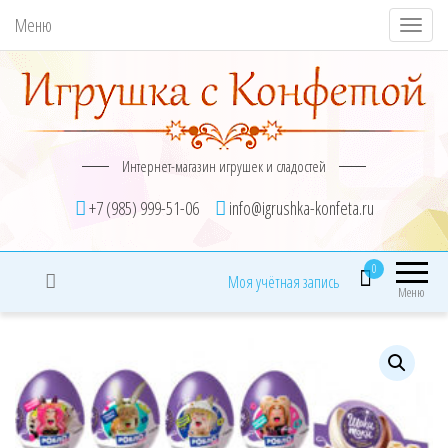
Меню
П
о
к
а
з
Интернет-магазин игрушек и сладостей
а
т
+7 (985) 999-51-06
info@igrushka-konfeta.ru
ь
/
0
Моя учётная запись
С
Меню
к
р
ы
т
ь