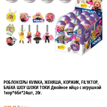
н
а
в
и
г
а
ц
и
ю
РОБЛОКСЕРЫ KVINKA, ЖЕНЯША, КОРЖИК, FIL1KTOP,
БАБКА ШОУ ШОКИ ТОКИ Двойное яйцо с игрушкой
1кор*6бл*24шт, 20г.