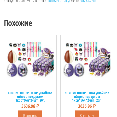
Артикул:
00-00011591
Категория:
Шоколадные яйца
Метка:
РОБЛОКСЕРЫ
Похожие
KUROMI ШОКИ ТОКИ Двойное
KUROMI ШОКИ ТОКИ Двойное
яйцо с подарком
яйцо с подарком
1кор*6бл*24шт, 20г.
1кор*6бл*24шт, 20г.
3636.96
₽
3636.96
₽
В корзину
В корзину