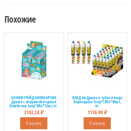
Похожие
КОНФИТРЕЙД КАПИБАРЧИК
ВЛАД А4 Драже в тубах в виде
Драже с игрушкой водные
Карандаша 1кор*12бл*30шт,
бомбочки 1кор*8бл*12шт,5г.
6г.
3102.24
₽
1116.90
₽
В корзину
В корзину