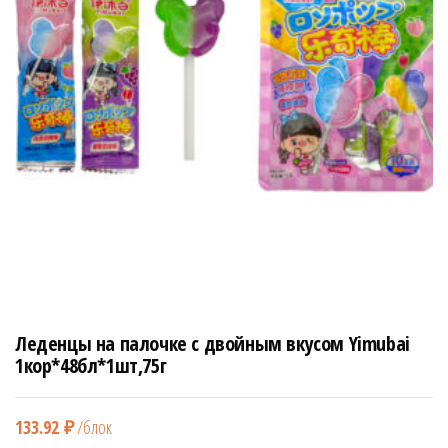
н
а
в
и
г
а
ц
и
ю
Леденцы на палочке с двойным вкусом Yimubai
1кор*48бл*1шт,75г
133.92
₽
/блок