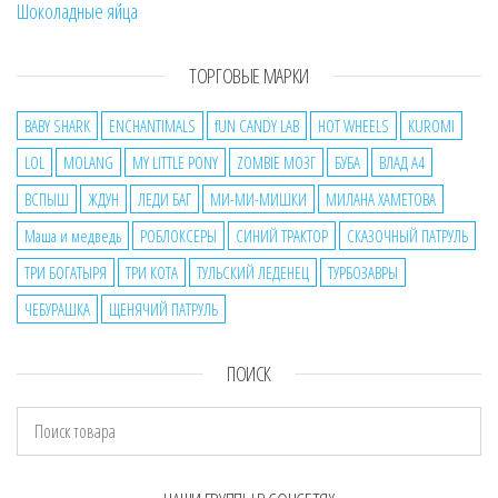
Шоколадные яйца
ТОРГОВЫЕ МАРКИ
BABY SHARK
ENCHANTIMALS
fUN CANDY LAB
HOT WHEELS
KUROMI
LOL
MOLANG
MY LITTLE PONY
ZOMBIE МОЗГ
БУБА
ВЛАД А4
ВСПЫШ
ЖДУН
ЛЕДИ БАГ
МИ-МИ-МИШКИ
МИЛАНА ХАМЕТОВА
Маша и медведь
РОБЛОКСЕРЫ
СИНИЙ ТРАКТОР
СКАЗОЧНЫЙ ПАТРУЛЬ
ТРИ БОГАТЫРЯ
ТРИ КОТА
ТУЛЬСКИЙ ЛЕДЕНЕЦ
ТУРБОЗАВРЫ
ЧЕБУРАШКА
ЩЕНЯЧИЙ ПАТРУЛЬ
ПОИСК