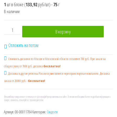
1
шт в блоке
(
133,92
руб/шт)
-
75
г
В наличии
Количество товара Леденцы на палочке с двойным вкус
В корзину
Отложить на потом
Стоимость доставки по Москве и Московской области составляет 700 руб. При заказе на
общую сумму от 7000 руб. доставка
бесплатно!
Доставка в другие регионы России осушествляется через транспортные компании. Доставка
заказа от 20000 руб. -
бесплатно!
Внешний вид товара может отличаться от фотографий представленных на сайте. Если вам необходима более подробная информация о
товаре, свяжитесь, пожалуйста с производителем.
Артикул:
00-00011784
Категория:
Сладости