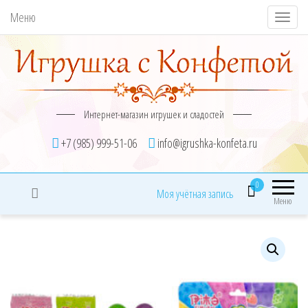
Меню
П
о
к
а
з
Интернет-магазин игрушек и сладостей
а
т
+7 (985) 999-51-06
info@igrushka-konfeta.ru
ь
/
0
Моя учётная запись
С
Меню
к
р
ы
т
ь