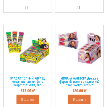
ВЛАД А4 ПОЛНЫЙ КИСЛЕЦ
МИЛАНА ХАМЕТОВА Драже в
Жевательная конфета
форме браслета с подвеской
1кор*12бл*50шт, 10г.
1кор*24бл*18шт,12г
813.00
₽
780.66
₽
В корзину
В корзину