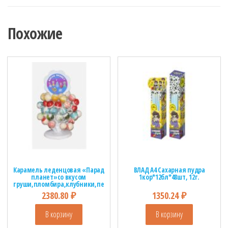
Похожие
Карамель леденцовая «Парад
ВЛАД А4 Сахарная пудра
планет»со вкусом
1кор*12бл*48шт, 12г.
груши,пломбира,клубники,пе
рсика на стойке
2380.80
₽
1350.24
₽
1кор*1бл*48шт, 35г
В корзину
В корзину