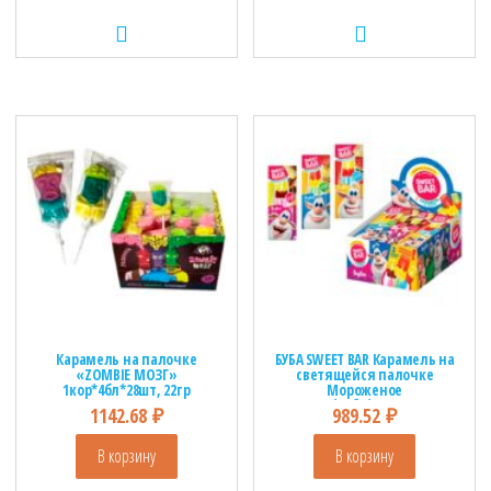
Карамель на палочке
БУБА SWEET BAR Карамель на
«ZOMBIE МОЗГ»
светящейся палочке
1кор*4бл*28шт, 22гр
Мороженое
1кор*24бл*24шт,10г
1142.68
₽
989.52
₽
В корзину
В корзину