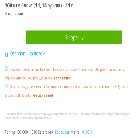
100
шт в блоке
(
11,14
руб/шт)
-
11
г
В наличии
Количество товара KUROMI SWEET BAR Карамель леденцов
В корзину
Отложить на потом
Стоимость доставки по Москве и Московской области составляет 700 руб. При заказе на
общую сумму от 7000 руб. доставка
бесплатно!
Доставка в другие регионы России осушествляется через транспортные компании. Доставка
заказа от 20000 руб. -
бесплатно!
Внешний вид товара может отличаться от фотографий представленных на сайте. Если вам необходима более подробная информация о
товаре, свяжитесь, пожалуйста с производителем.
Артикул:
00-00011310
Категория:
Карамель
Метка:
KUROMI