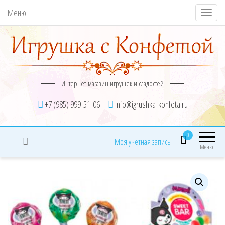
Меню
П
о
к
а
з
Интернет-магазин игрушек и сладостей
а
т
+7 (985) 999-51-06
info@igrushka-konfeta.ru
ь
/
0
Моя учётная запись
С
Меню
к
р
ы
т
ь