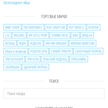
Шоколадные яйца
ТОРГОВЫЕ МАРКИ
BABY SHARK
ENCHANTIMALS
fUN CANDY LAB
HOT WHEELS
KUROMI
LOL
MOLANG
MY LITTLE PONY
ZOMBIE МОЗГ
БУБА
ВЛАД А4
ВСПЫШ
ЖДУН
ЛЕДИ БАГ
МИ-МИ-МИШКИ
МИЛАНА ХАМЕТОВА
Маша и медведь
РОБЛОКСЕРЫ
СИНИЙ ТРАКТОР
СКАЗОЧНЫЙ ПАТРУЛЬ
ТРИ БОГАТЫРЯ
ТРИ КОТА
ТУЛЬСКИЙ ЛЕДЕНЕЦ
ТУРБОЗАВРЫ
ЧЕБУРАШКА
ЩЕНЯЧИЙ ПАТРУЛЬ
ПОИСК