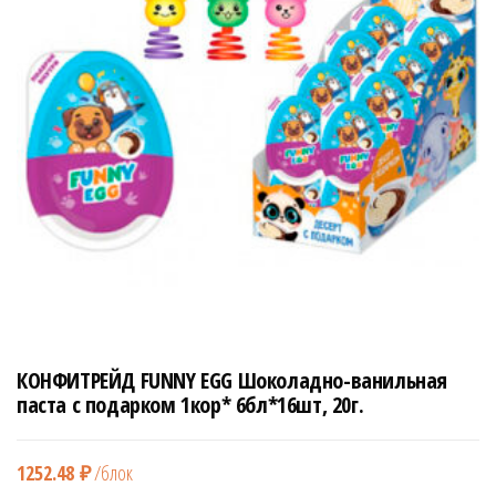
н
а
в
и
г
а
ц
и
ю
КОНФИТРЕЙД FUNNY EGG Шоколадно-ванильная
паста с подарком 1кор* 6бл*16шт, 20г.
1252.48
₽
/блок