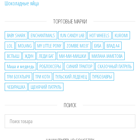
Шоколадные яйца
ТОРГОВЫЕ МАРКИ
BABY SHARK
ENCHANTIMALS
fUN CANDY LAB
HOT WHEELS
KUROMI
LOL
MOLANG
MY LITTLE PONY
ZOMBIE МОЗГ
БУБА
ВЛАД А4
ВСПЫШ
ЖДУН
ЛЕДИ БАГ
МИ-МИ-МИШКИ
МИЛАНА ХАМЕТОВА
Маша и медведь
РОБЛОКСЕРЫ
СИНИЙ ТРАКТОР
СКАЗОЧНЫЙ ПАТРУЛЬ
ТРИ БОГАТЫРЯ
ТРИ КОТА
ТУЛЬСКИЙ ЛЕДЕНЕЦ
ТУРБОЗАВРЫ
ЧЕБУРАШКА
ЩЕНЯЧИЙ ПАТРУЛЬ
ПОИСК