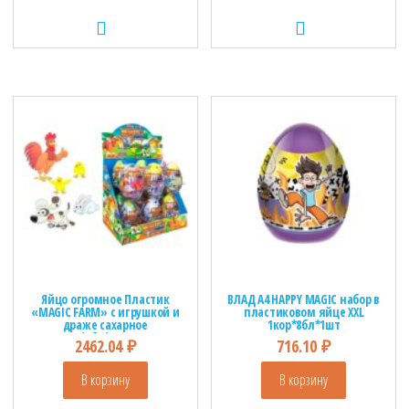
Яйцо огромное Пластик
ВЛАД А4 HAPPY MAGIC набор в
«MAGIC FARM» с игрушкой и
пластиковом яйце XXL
драже сахарное
1кор*8бл*1шт
1кор*6бл*12шт,20г
2462.04
₽
716.10
₽
В корзину
В корзину