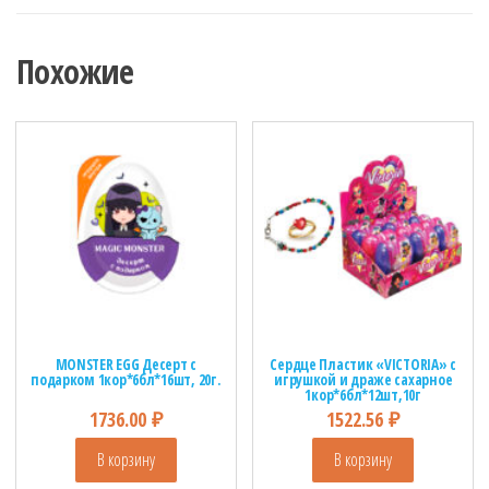
Похожие
MONSTER EGG Десерт с
Сердце Пластик «VICTORIA» с
подарком 1кор*6бл*16шт, 20г.
игрушкой и драже сахарное
1кор*6бл*12шт,10г
1736.00
₽
1522.56
₽
В корзину
В корзину