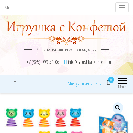
Меню
П
о
к
а
з
Интернет-магазин игрушек и сладостей
а
т
+7 (985) 999-51-06
info@igrushka-konfeta.ru
ь
/
0
Моя учётная запись
С
Меню
к
р
ы
т
ь