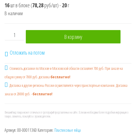
16
шт в блоке
(
78,28
руб/шт)
-
20
г
В наличии
Количество товара КОНФИТРЕЙД FUNNY EGG Шоколадно-в
В корзину
Отложить на потом
Стоимость доставки по Москве и Московской области составляет 700 руб. При заказе на
общую сумму от 7000 руб. доставка
бесплатно!
Доставка в другие регионы России осушествляется через транспортные компании. Доставка
заказа от 20000 руб. -
бесплатно!
Внешний вид товара может отличаться от фотографий представленных на сайте. Если вам необходима более подробная информация о
товаре, свяжитесь, пожалуйста с производителем.
Артикул:
00-00011360
Категория:
Пластиковые яйца