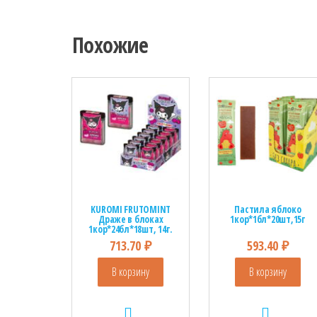
Похожие
KUROMI FRUTOMINT
Пастила яблоко
Драже в блоках
1кор*1бл*20шт,15г
1кор*24бл*18шт, 14г.
713.70
₽
593.40
₽
В корзину
В корзину