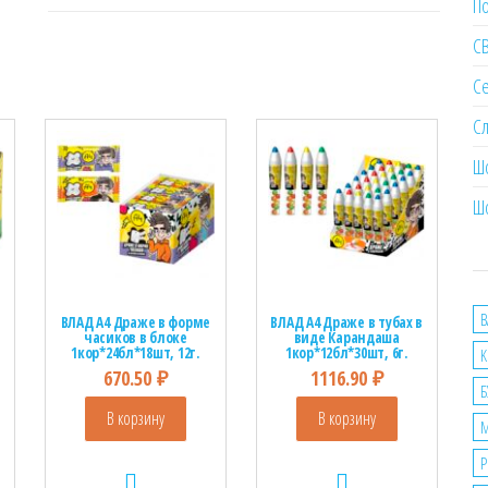
П
С
Се
Сл
Ш
Ш
B
ВЛАД А4 Драже в форме
ВЛАД А4 Драже в тубах в
часиков в блоке
виде Карандаша
1кор*24бл*18шт, 12г.
1кор*12бл*30шт, 6г.
K
670.50
₽
1116.90
₽
Б
В корзину
В корзину
Р