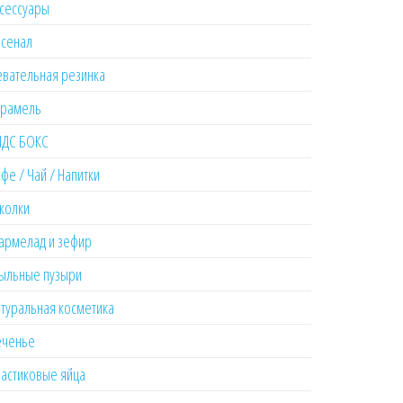
сессуары
рсенал
вательная резинка
ым цветочным вкусом Yimubai 1кор*12бл*20шт,18г
арамель
ИДС БОКС
фе / Чай / Напитки
колки
армелад и зефир
ыльные пузыри
туральная косметика
еченье
астиковые яйца