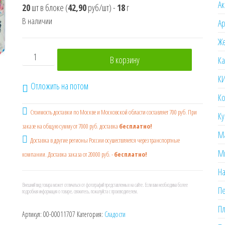
Ак
20
шт в блоке
(
42,90
руб/шт)
-
18
г
В наличии
А
Же
Количество товара Конфеты сосательные с смешанн
В корзину
К
К
Отложить на потом
Ко
Стоимость доставки по Москве и Московской области составляет 700 руб. При
Ку
заказе на общую сумму от 7000 руб. доставка
бесплатно!
М
Доставка в другие регионы России осушествляется через транспортные
М
компании. Доставка заказа от 20000 руб. -
бесплатно!
На
Внешний вид товара может отличаться от фотографий представленных на сайте. Если вам необходима более
П
подробная информация о товаре, свяжитесь, пожалуйста с производителем.
Пл
Артикул:
00-00011707
Категория:
Сладости