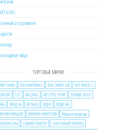
оиграем
ВИТ БОКС
зонный ассортимент
адости
околад
околадные яйца
ТОРГОВЫЕ МАРКИ
ABY SHARK
ENCHANTIMALS
fUN CANDY LAB
HOT WHEELS
UROMI
LOL
MOLANG
MY LITTLE PONY
ZOMBIE МОЗГ
УБА
ВЛАД А4
ВСПЫШ
ЖДУН
ЛЕДИ БАГ
МИ-МИ-МИШКИ
МИЛАНА ХАМЕТОВА
Маша и медведь
ОБЛОКСЕРЫ
СИНИЙ ТРАКТОР
СКАЗОЧНЫЙ ПАТРУЛЬ