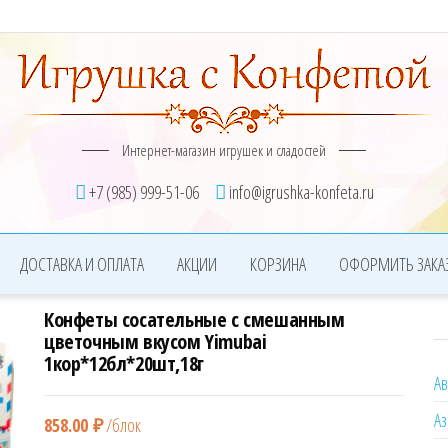
Интернет-магазин игрушек и сладостей
+7 (985) 999-51-06
info@igrushka-konfeta.ru
ДОСТАВКА И ОПЛАТА
АКЦИИ
КОРЗИНА
ОФОРМИТЬ ЗАКА
Конфеты сосательные с смешанным
цветочным вкусом Yimubai
1кор*12бл*20шт,18г
А
Аз
858.00
₽
/блок