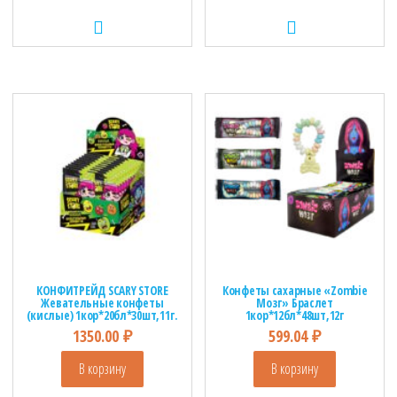
КОНФИТРЕЙД SCARY STORE
Конфеты сахарные «Zombie
Жевательные конфеты
Мозг» Браслет
(кислые) 1кор*20бл*30шт,11г.
1кор*12бл*48шт,12г
1350.00
₽
599.04
₽
В корзину
В корзину