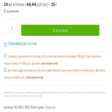
20
шт в блоке
(
44,64
руб/шт)
-
25
г
В наличии
Количество товара Конфеты фруктовые леденцы Yimubai
В корзину
Отложить на потом
Стоимость доставки по Москве и Московской области составляет 700 руб. При заказе на
общую сумму от 7000 руб. доставка
бесплатно!
Доставка в другие регионы России осушествляется через транспортные компании. Доставка
заказа от 20000 руб. -
бесплатно!
Внешний вид товара может отличаться от фотографий представленных на сайте. Если вам необходима более подробная информация о
товаре, свяжитесь, пожалуйста с производителем.
Артикул:
00-00011803
Категория:
Сладости