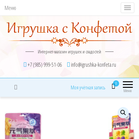
Меню
П
о
к
а
з
Интернет-магазин игрушек и сладостей
а
т
+7 (985) 999-51-06
info@igrushka-konfeta.ru
ь
/
0
Моя учётная запись
С
Меню
к
р
ы
т
ь