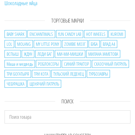
Шоколадные яйца
ТОРГОВЫЕ МАРКИ
BABY SHARK
ENCHANTIMALS
fUN CANDY LAB
HOT WHEELS
KUROMI
LOL
MOLANG
MY LITTLE PONY
ZOMBIE МОЗГ
БУБА
ВЛАД А4
ВСПЫШ
ЖДУН
ЛЕДИ БАГ
МИ-МИ-МИШКИ
МИЛАНА ХАМЕТОВА
Маша и медведь
РОБЛОКСЕРЫ
СИНИЙ ТРАКТОР
СКАЗОЧНЫЙ ПАТРУЛЬ
ТРИ БОГАТЫРЯ
ТРИ КОТА
ТУЛЬСКИЙ ЛЕДЕНЕЦ
ТУРБОЗАВРЫ
ЧЕБУРАШКА
ЩЕНЯЧИЙ ПАТРУЛЬ
ПОИСК