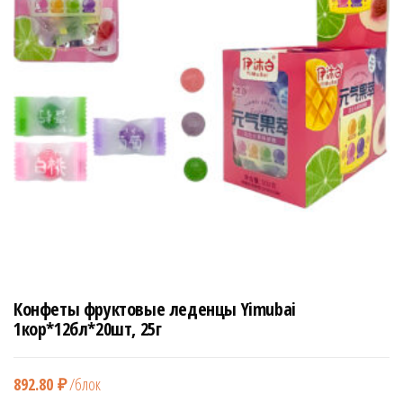
н
а
в
и
г
а
ц
и
ю
Конфеты фруктовые леденцы Yimubai
1кор*12бл*20шт, 25г
892.80
₽
/блок