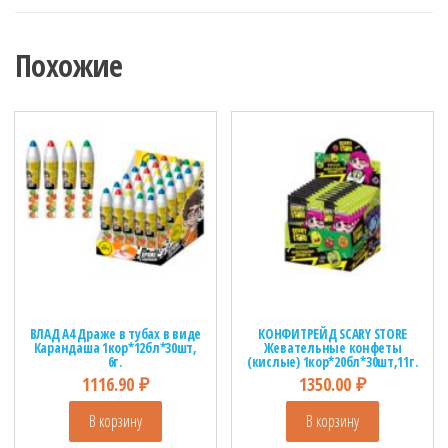
Похожие
ВЛАД А4 Драже в тубах в виде
КОНФИТРЕЙД SCARY STORE
Карандаша 1кор*12бл*30шт,
Жевательные конфеты
6г.
(кислые) 1кор*20бл*30шт,11г.
1116.90
₽
1350.00
₽
В корзину
В корзину