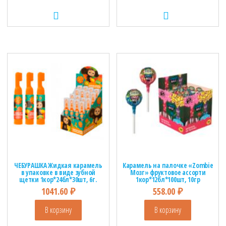
ЧЕБУРАШКА Жидкая карамель
Карамель на палочке «Zombie
в упаковке в виде зубной
Мозг» фруктовое ассорти
щетки 1кор*24бл*30шт, 6г.
1кор*12бл*100шт, 10гр
1041.60
₽
558.00
₽
В корзину
В корзину