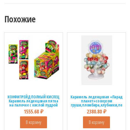
Похожие
КОНФИТРЕЙД ПОЛНЫЙ КИСЛЕЦ
Карамель леденцовая «Парад
Карамель леденцовая пятка
планет»со вкусом
на палочке с кислой пудрой
груши,пломбира,клубники,пе
1кор*12бл*48шт, 10г.
рсика на стойке
1555.68
₽
2380.80
₽
1кор*1бл*48шт, 35г
В корзину
В корзину