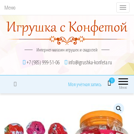
Меню
П
о
к
а
з
Интернет-магазин игрушек и сладостей
а
т
+7 (985) 999-51-06
info@igrushka-konfeta.ru
ь
/
0
Моя учётная запись
С
Меню
к
р
ы
т
ь