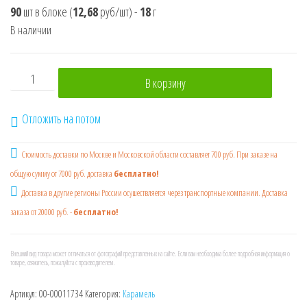
90
шт в блоке
(
12,68
руб/шт)
-
18
г
В наличии
Количество товара Карамель на палочке "Zнайки Land" 
В корзину
Отложить на потом
Стоимость доставки по Москве и Московской области составляет 700 руб. При заказе на
общую сумму от 7000 руб. доставка
бесплатно!
Доставка в другие регионы России осушествляется через транспортные компании. Доставка
заказа от 20000 руб. -
бесплатно!
Внешний вид товара может отличаться от фотографий представленных на сайте. Если вам необходима более подробная информация о
товаре, свяжитесь, пожалуйста с производителем.
Артикул:
00-00011734
Категория:
Карамель