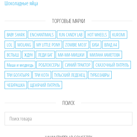
Шоколадные яйца
ТОРГОВЫЕ МАРКИ
BABY SHARK
ENCHANTIMALS
fUN CANDY LAB
HOT WHEELS
KUROMI
LOL
MOLANG
MY LITTLE PONY
ZOMBIE МОЗГ
БУБА
ВЛАД А4
ВСПЫШ
ЖДУН
ЛЕДИ БАГ
МИ-МИ-МИШКИ
МИЛАНА ХАМЕТОВА
Маша и медведь
РОБЛОКСЕРЫ
СИНИЙ ТРАКТОР
СКАЗОЧНЫЙ ПАТРУЛЬ
ТРИ БОГАТЫРЯ
ТРИ КОТА
ТУЛЬСКИЙ ЛЕДЕНЕЦ
ТУРБОЗАВРЫ
ЧЕБУРАШКА
ЩЕНЯЧИЙ ПАТРУЛЬ
ПОИСК