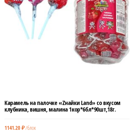
н
а
в
и
г
а
ц
и
ю
Карамель на палочке «Zнайки Land» со вкусом
клубника, вишня, малина 1кор*6бл*90шт,18г.
1141.20
₽
/блок