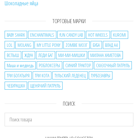
Шоколадные яйца
ТОРГОВЫЕ МАРКИ
BABY SHARK
ENCHANTIMALS
fUN CANDY LAB
HOT WHEELS
KUROMI
LOL
MOLANG
MY LITTLE PONY
ZOMBIE МОЗГ
БУБА
ВЛАД А4
ВСПЫШ
ЖДУН
ЛЕДИ БАГ
МИ-МИ-МИШКИ
МИЛАНА ХАМЕТОВА
Маша и медведь
РОБЛОКСЕРЫ
СИНИЙ ТРАКТОР
СКАЗОЧНЫЙ ПАТРУЛЬ
ТРИ БОГАТЫРЯ
ТРИ КОТА
ТУЛЬСКИЙ ЛЕДЕНЕЦ
ТУРБОЗАВРЫ
ЧЕБУРАШКА
ЩЕНЯЧИЙ ПАТРУЛЬ
ПОИСК