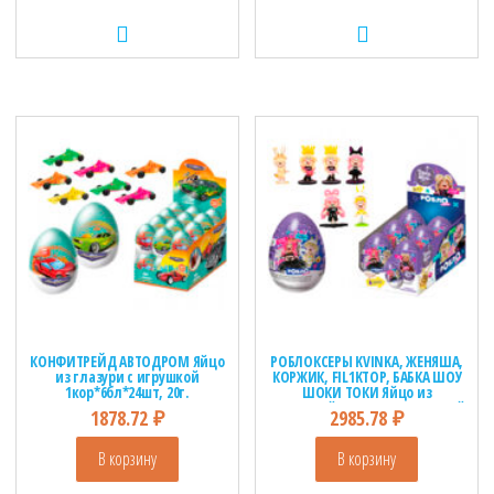
КОНФИТРЕЙД АВТОДРОМ Яйцо
РОБЛОКСЕРЫ KVINKA, ЖЕНЯША,
из глазури с игрушкой
КОРЖИК, FIL1KTOP, БАБКА ШОУ
1кор*6бл*24шт, 20г.
ШОКИ ТОКИ Яйцо из
молочной глазури с игрушкой
1878.72
₽
2985.78
₽
1кор*12бл*6шт, 70г.
В корзину
В корзину