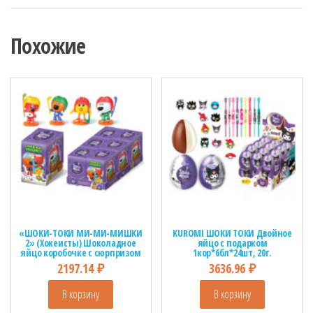
Похожие
«ШОКИ-ТОКИ МИ-МИ-МИШКИ
KUROMI ШОКИ ТОКИ Двойное
2» (Хокеисты) Шоколадное
яйцо с подарком
яйцо коробочке с сюрпризом
1кор*6бл*24шт, 20г.
XXL 1кор*12бл*6шт,70гр
2197.14
₽
3636.96
₽
В корзину
В корзину