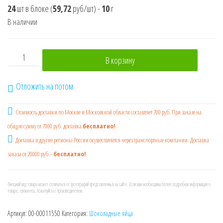
24
шт в блоке
(
59,72
руб/шт)
-
10
г
В наличии
Количество товара Junior Girls - Шоколадное яйцо-сюрп
В корзину
Отложить на потом
Стоимость доставки по Москве и Московской области составляет 700 руб. При заказе на
общую сумму от 7000 руб. доставка
бесплатно!
Доставка в другие регионы России осушествляется через транспортные компании. Доставка
заказа от 20000 руб. -
бесплатно!
Внешний вид товара может отличаться от фотографий представленных на сайте. Если вам необходима более подробная информация о
товаре, свяжитесь, пожалуйста с производителем.
Артикул:
00-00011550
Категория:
Шоколадные яйца