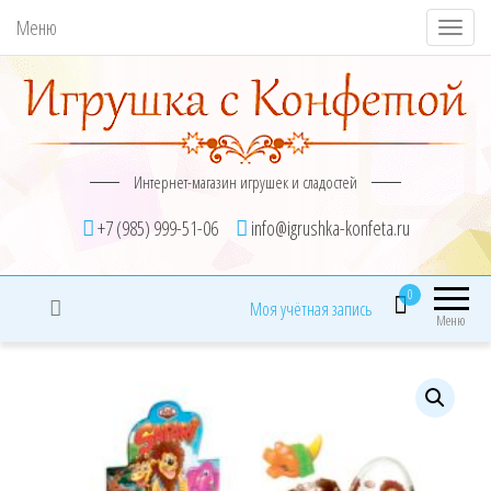
Меню
П
о
к
а
з
Интернет-магазин игрушек и сладостей
а
т
+7 (985) 999-51-06
info@igrushka-konfeta.ru
ь
/
0
Моя учётная запись
С
Меню
к
р
ы
т
ь