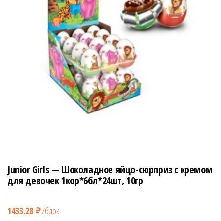
н
а
в
и
г
а
ц
и
ю
Junior Girls — Шоколадное яйцо-сюрприз с кремом
для девочек 1кор*6бл*24шт, 10гр
1433.28
₽
/блок