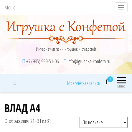
Меню
П
о
к
а
з
Интернет-магазин игрушек и сладостей
а
т
+7 (985) 999-51-06
info@igrushka-konfeta.ru
ь
/
0
Моя учётная запись
С
Меню
к
р
ВЛАД А4
ы
т
Сортировка: самые недавние
Отображение 21–31 из 31
ь