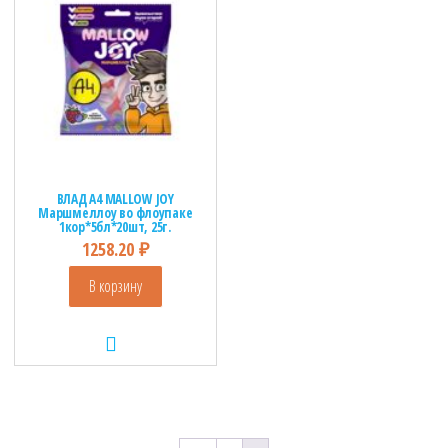
ВЛАД А4 MALLOW JOY
Маршмеллоу во флоупаке
1кор*5бл*20шт, 25г.
1258.20
₽
В корзину