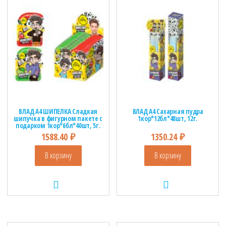
ВЛАД А4 ШИПЕЛКА Сладкая
ВЛАД А4 Сахарная пудра
шипучка в фигурном пакете с
1кор*12бл*48шт, 12г.
подарком 1кор*6бл*40шт, 5г.
1588.40
₽
1350.24
₽
В корзину
В корзину