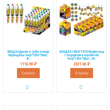
ВЛАД А4 Драже в тубах в виде
ВЛАД А4 2 SWEET BOX Мармелад
Карандаша 1кор*12бл*30шт,
с подарком в коробочке
6г.
1кор*12бл*10шт, 10г.
1116.90
₽
2031.60
₽
В корзину
В корзину