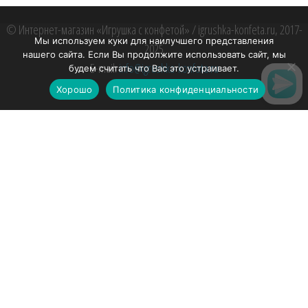
© Интернет-магазин «Игрушка с конфетой» / igrushka-konfeta.ru, 2017-
Мы используем куки для наилучшего представления
2025
нашего сайта. Если Вы продолжите использовать сайт, мы
E-mail:
info@igrushka-konfeta.ru
будем считать что Вас это устраивает.
+7 (495) 999-51-06
Хорошо
Политика конфиденциальности