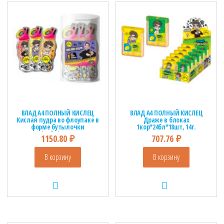
н
а
в
и
г
а
ц
и
ю
ВЛАД А4 ПОЛНЫЙ КИСЛЕЦ
ВЛАД А4 ПОЛНЫЙ КИСЛЕЦ
Кислая пудра во флоупаке в
Драже в блоках
форме бутылочки
1кор*24бл*18шт, 14г.
1кор*20бл*30шт, 10г.
1150.80
₽
707.76
₽
В корзину
В корзину