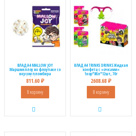
ВЛАД А4 MALLOW JOY
ВЛАД А4 TRINKS DRINKS Жидкая
Маршмеллоу во флоупаке со
конфета с «очками»
вкусом пломбира
1кор*8бл*12шт, 70г
1кор*5бл*20шт, 15г.
811.60
₽
2608.68
₽
В корзину
В корзину