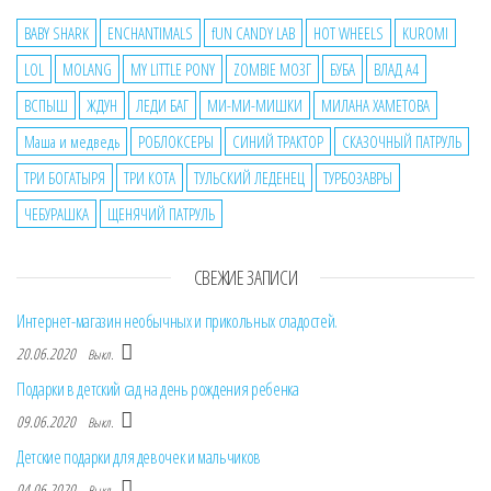
BABY SHARK
ENCHANTIMALS
fUN CANDY LAB
HOT WHEELS
KUROMI
LOL
MOLANG
MY LITTLE PONY
ZOMBIE МОЗГ
БУБА
ВЛАД А4
ВСПЫШ
ЖДУН
ЛЕДИ БАГ
МИ-МИ-МИШКИ
МИЛАНА ХАМЕТОВА
Маша и медведь
РОБЛОКСЕРЫ
СИНИЙ ТРАКТОР
СКАЗОЧНЫЙ ПАТРУЛЬ
ТРИ БОГАТЫРЯ
ТРИ КОТА
ТУЛЬСКИЙ ЛЕДЕНЕЦ
ТУРБОЗАВРЫ
ЧЕБУРАШКА
ЩЕНЯЧИЙ ПАТРУЛЬ
СВЕЖИЕ ЗАПИСИ
Интернет-магазин необычных и прикольных сладостей.
20.06.2020
Выкл.
Подарки в детский сад на день рождения ребенка
09.06.2020
Выкл.
Детские подарки для девочек и мальчиков
04.06.2020
Выкл.