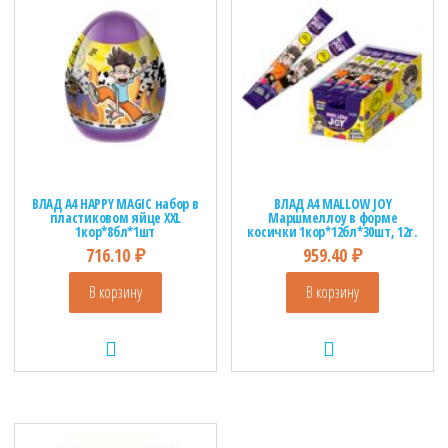
ВЛАД А4 HAPPY MAGIC набор в
ВЛАД А4 MALLOW JOY
пластиковом яйце XXL
Маршмеллоу в форме
1кор*8бл*1шт
косички 1кор*12бл*30шт, 12г.
716.10
₽
959.40
₽
В корзину
В корзину